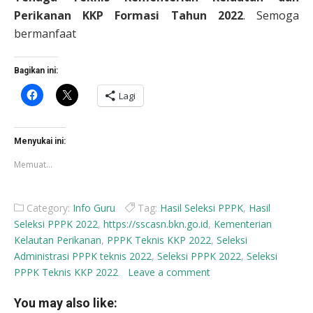
Perikanan KKP Formasi Tahun 2022
. Semoga
bermanfaat
Bagikan ini:
Klik
Klik
Lagi
untuk
untuk
membagikan
berbagi
di
di
Facebook(Membuka
X(Membuka
di
di
Menyukai ini:
jendela
jendela
yang
yang
Memuat...
baru)
baru)
Category:
Info Guru
Tag:
Hasil Seleksi PPPK
,
Hasil
Seleksi PPPK 2022
,
https://sscasn.bkn.go.id
,
Kementerian
Kelautan Perikanan
,
PPPK Teknis KKP 2022
,
Seleksi
Administrasi PPPK teknis 2022
,
Seleksi PPPK 2022
,
Seleksi
PPPK Teknis KKP 2022
Leave a comment
You may also like: