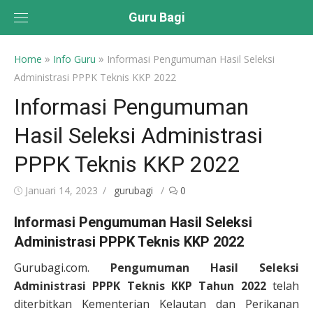
Skip
Guru Bagi
to
content
»
»
Home
Info Guru
Informasi Pengumuman Hasil Seleksi
Administrasi PPPK Teknis KKP 2022
Informasi Pengumuman
Hasil Seleksi Administrasi
PPPK Teknis KKP 2022
Posted
Author
Januari 14, 2023
gurubagi
0
on
Informasi Pengumuman Hasil Seleksi
Administrasi PPPK Teknis KKP 2022
Gurubagi.com.
Pengumuman Hasil Seleksi
Administrasi PPPK Teknis KKP Tahun 2022
telah
diterbitkan Kementerian Kelautan dan Perikanan