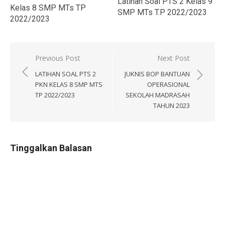
Latihan Soal PTS 2 Kelas 9
Kelas 8 SMP MTs TP
SMP MTs T.P 2022/2023
2022/2023
Navigasi
Previous Post
Next Post
pos
LATIHAN SOAL PTS 2
JUKNIS BOP BANTUAN
PKN KELAS 8 SMP MTS
OPERASIONAL
TP 2022/2023
SEKOLAH MADRASAH
TAHUN 2023
Tinggalkan Balasan