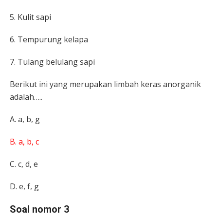
5. Kulit sapi
6. Tempurung kelapa
7. Tulang belulang sapi
Berikut ini yang merupakan limbah keras anorganik
adalah…..
A. a, b, g
B. a, b, c
C. c, d, e
D. e, f, g
Soal nomor 3