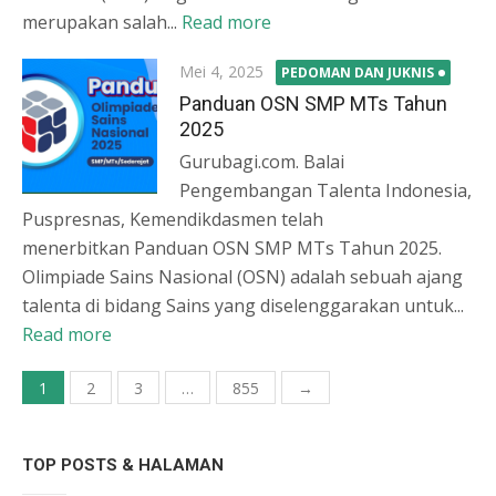
merupakan salah...
Read more
Posted
Mei 4, 2025
PEDOMAN DAN JUKNIS
on
Panduan OSN SMP MTs Tahun
2025
Gurubagi.com. Balai
Pengembangan Talenta Indonesia,
Puspresnas, Kemendikdasmen telah
menerbitkan Panduan OSN SMP MTs Tahun 2025.
Olimpiade Sains Nasional (OSN) adalah sebuah ajang
talenta di bidang Sains yang diselenggarakan untuk...
Read more
Paginasi
1
2
3
…
855
→
pos
TOP POSTS & HALAMAN