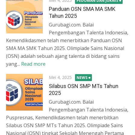
Mei 4, 2025
PEDOMAN DAN JUKNIS
on
Panduan OSN SMA MA SMK
Tahun 2025
Gurubagi.com. Balai
Pengembangan Talenta Indonesia,
Kemendikdasmen telah menerbitkan Panduan OSN
SMA MA SMK Tahun 2025. Olimpiade Sains Nasional
(OSN) adalah sebuah ajang talenta di bidang sains
yang...
Read more
Posted
Mei 4, 2025
NEWS
on
Silabus OSN SMP MTs Tahun
2025
Gurubagi.com. Balai
Pengembangan Talenta Indonesia,
Puspresnas, Kemendikdasmen telah menerbitkan
Silabus OSN SMP MTs Tahun 2025. Olimpiade Sains
Nasional (OSN) tingkat Sekolah Menengah Pertama