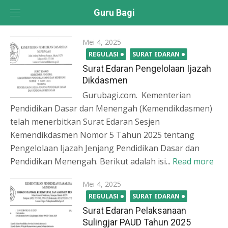
Skip
Guru Bagi
to
content
Posted
Mei 4, 2025
on
REGULASI
SURAT EDARAN
Surat Edaran Pengelolaan Ijazah
Dikdasmen
Gurubagi.com. Kementerian
Pendidikan Dasar dan Menengah (Kemendikdasmen)
telah menerbitkan Surat Edaran Sesjen
Kemendikdasmen Nomor 5 Tahun 2025 tentang
Pengelolaan Ijazah Jenjang Pendidikan Dasar dan
Pendidikan Menengah. Berikut adalah isi...
Read more
Posted
Mei 4, 2025
on
REGULASI
SURAT EDARAN
Surat Edaran Pelaksanaan
Sulingjar PAUD Tahun 2025