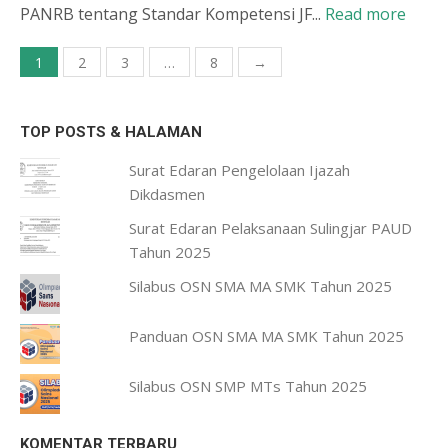
PANRB tentang Standar Kompetensi JF...
Read more
Paginasi
1
2
3
…
8
→
pos
TOP POSTS & HALAMAN
Surat Edaran Pengelolaan Ijazah
Dikdasmen
Surat Edaran Pelaksanaan Sulingjar PAUD
Tahun 2025
Silabus OSN SMA MA SMK Tahun 2025
Panduan OSN SMA MA SMK Tahun 2025
Silabus OSN SMP MTs Tahun 2025
KOMENTAR TERBARU