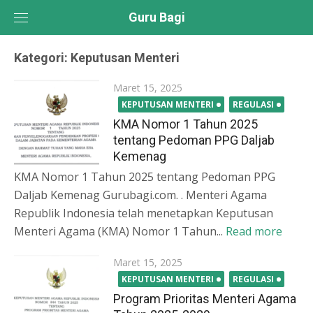
Skip
Guru Bagi
to
content
Kategori:
Keputusan Menteri
Posted
Maret 15, 2025
on
KEPUTUSAN MENTERI
REGULASI
KMA Nomor 1 Tahun 2025
tentang Pedoman PPG Daljab
Kemenag
KMA Nomor 1 Tahun 2025 tentang Pedoman PPG
Daljab Kemenag Gurubagi.com. . Menteri Agama
Republik Indonesia telah menetapkan Keputusan
Menteri Agama (KMA) Nomor 1 Tahun...
Read more
Posted
Maret 15, 2025
on
KEPUTUSAN MENTERI
REGULASI
Program Prioritas Menteri Agama