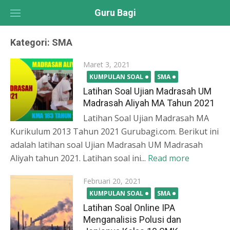
Skip
Guru Bagi
to
content
Kategori:
SMA
Posted
Maret 3, 2021
on
KUMPULAN SOAL
SMA
Latihan Soal Ujian Madrasah UM
Madrasah Aliyah MA Tahun 2021
Latihan Soal Ujian Madrasah MA
Kurikulum 2013 Tahun 2021 Gurubagi.com. Berikut ini
adalah latihan soal Ujian Madrasah UM Madrasah
Aliyah tahun 2021. Latihan soal ini...
Read more
Posted
Februari 20, 2021
on
KUMPULAN SOAL
SMA
Latihan Soal Online IPA
Menganalisis Polusi dan