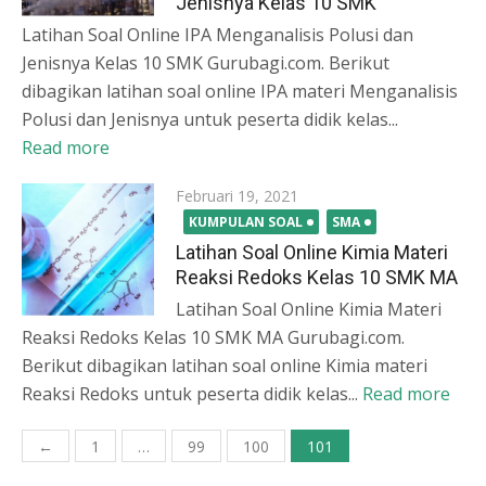
Jenisnya Kelas 10 SMK
Latihan Soal Online IPA Menganalisis Polusi dan
Jenisnya Kelas 10 SMK Gurubagi.com. Berikut
dibagikan latihan soal online IPA materi Menganalisis
Polusi dan Jenisnya untuk peserta didik kelas...
Read more
Posted
Februari 19, 2021
on
KUMPULAN SOAL
SMA
Latihan Soal Online Kimia Materi
Reaksi Redoks Kelas 10 SMK MA
Latihan Soal Online Kimia Materi
Reaksi Redoks Kelas 10 SMK MA Gurubagi.com.
Berikut dibagikan latihan soal online Kimia materi
Reaksi Redoks untuk peserta didik kelas...
Read more
Paginasi
←
1
…
99
100
101
pos