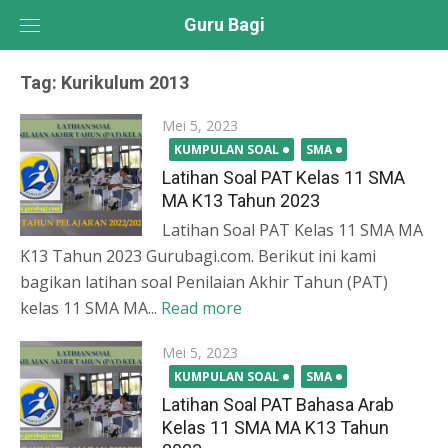
Skip
Guru Bagi
to
content
Tag:
Kurikulum 2013
Posted
Mei 5, 2023
on
KUMPULAN SOAL
SMA
Latihan Soal PAT Kelas 11 SMA
MA K13 Tahun 2023
Latihan Soal PAT Kelas 11 SMA MA
K13 Tahun 2023 Gurubagi.com. Berikut ini kami
bagikan latihan soal Penilaian Akhir Tahun (PAT)
kelas 11 SMA MA...
Read more
Posted
Mei 5, 2023
on
KUMPULAN SOAL
SMA
Latihan Soal PAT Bahasa Arab
Kelas 11 SMA MA K13 Tahun