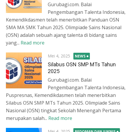
Gurubagi.com. Balai
Pengembangan Talenta Indonesia,
Kemendikdasmen telah menerbitkan Panduan OSN
SMA MA SMK Tahun 2025. Olimpiade Sains Nasional
(OSN) adalah sebuah ajang talenta di bidang sains
yang...
Read more
Posted
Mei 4, 2025
NEWS
on
Silabus OSN SMP MTs Tahun
2025
Gurubagi.com. Balai
Pengembangan Talenta Indonesia,
Puspresnas, Kemendikdasmen telah menerbitkan
Silabus OSN SMP MTs Tahun 2025. Olimpiade Sains
Nasional (OSN) tingkat Sekolah Menengah Pertama
merupakan salah...
Read more
Posted
Mei 4, 2025
PEDOMAN DAN JUKNIS