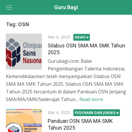
Skip
Guru Bagi
to
content
Tag:
OSN
Posted
Mei 4, 2025
NEWS
on
Silabus OSN SMA MA SMK Tahun
2025
Gurubagi.com. Balai
Pengembangan Talenta Indonesia,
Kemendikdasmen telah menyampaikan Silabus OSN
SMA MA SMK Tahun 2025. Silabus OSN SMA MA SMK
Tahun 2025 tercantum di dalam Panduan OSN Jenjang
SMA/MA/SMK/Sederajat Tahun...
Read more
Posted
Mei 4, 2025
PEDOMAN DAN JUKNIS
on
Panduan OSN SMA MA SMK
Tahun 2025