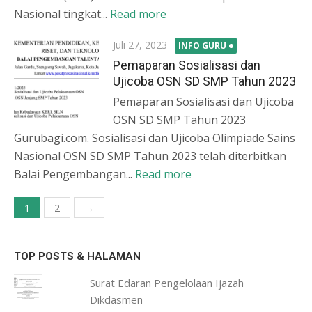
Nasional tingkat...
Read more
Posted
Juli 27, 2023
INFO GURU
on
Pemaparan Sosialisasi dan
Ujicoba OSN SD SMP Tahun 2023
Pemaparan Sosialisasi dan Ujicoba
OSN SD SMP Tahun 2023
Gurubagi.com. Sosialisasi dan Ujicoba Olimpiade Sains
Nasional OSN SD SMP Tahun 2023 telah diterbitkan
Balai Pengembangan...
Read more
Paginasi
1
2
→
pos
TOP POSTS & HALAMAN
Surat Edaran Pengelolaan Ijazah
Dikdasmen