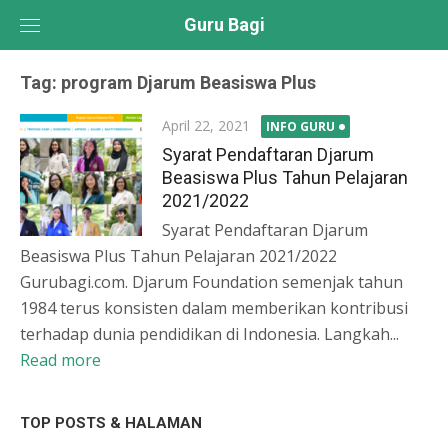
Skip
Guru Bagi
to
content
Tag:
program Djarum Beasiswa Plus
Posted
April 22, 2021
INFO GURU
on
Syarat Pendaftaran Djarum
Beasiswa Plus Tahun Pelajaran
2021/2022
Syarat Pendaftaran Djarum
Beasiswa Plus Tahun Pelajaran 2021/2022
Gurubagi.com. Djarum Foundation semenjak tahun
1984 terus konsisten dalam memberikan kontribusi
terhadap dunia pendidikan di Indonesia. Langkah...
Read more
TOP POSTS & HALAMAN