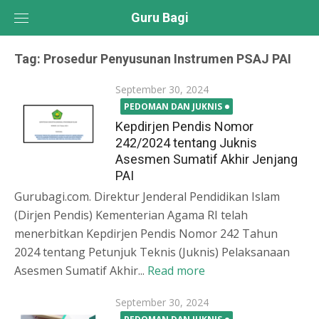
Skip
Guru Bagi
to
content
Tag:
Prosedur Penyusunan Instrumen PSAJ PAI
Posted
September 30, 2024
on
PEDOMAN DAN JUKNIS
Kepdirjen Pendis Nomor
242/2024 tentang Juknis
Asesmen Sumatif Akhir Jenjang
PAI
Gurubagi.com. Direktur Jenderal Pendidikan Islam
(Dirjen Pendis) Kementerian Agama RI telah
menerbitkan Kepdirjen Pendis Nomor 242 Tahun
2024 tentang Petunjuk Teknis (Juknis) Pelaksanaan
Asesmen Sumatif Akhir...
Read more
Posted
September 30, 2024
on