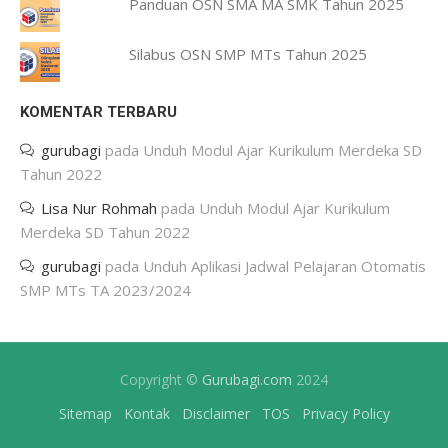
Panduan OSN SMA MA SMK Tahun 2025
Silabus OSN SMP MTs Tahun 2025
KOMENTAR TERBARU
gurubagi
pada
Unduh Modul Ajar Kurikulum Merdeka SD
Tahun 2022
Lisa Nur Rohmah
pada
Unduh Modul Ajar Kurikulum
Merdeka SD Tahun 2022
gurubagi
pada
Unduh Aplikasi Jadwal Pelajaran Otomatis
SMP MTs TA 2023/2024
Copyright ©
Gurubagi.com
2024
Sitemap
Kontak
Disclaimer
TOS
Privacy Policy