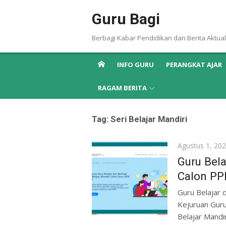
Skip
Guru Bagi
to
content
Berbagi Kabar Pendidikan dan Berita Aktual
INFO GURU
PERANGKAT AJAR
RAGAM BERITA
Tag:
Seri Belajar Mandiri
Posted
Agustus 1, 20
on
Guru Bela
Calon PP
Guru Belajar 
Kejuruan Guru
Belajar Mandi