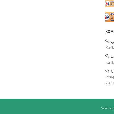
KOM
g
Kuri
L
Kuri
g
Pela
202
Sitemap