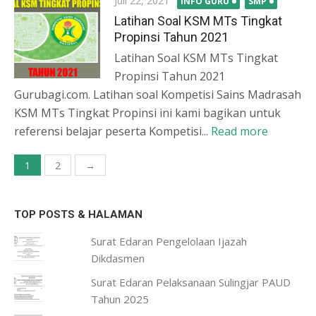
Juli 22, 2021
INFO GURU
SMP
on
Latihan Soal KSM MTs Tingkat
Propinsi Tahun 2021
Latihan Soal KSM MTs Tingkat
Propinsi Tahun 2021
Gurubagi.com. Latihan soal Kompetisi Sains Madrasah
KSM MTs Tingkat Propinsi ini kami bagikan untuk
referensi belajar peserta Kompetisi...
Read more
Paginasi
1
2
→
pos
TOP POSTS & HALAMAN
Surat Edaran Pengelolaan Ijazah
Dikdasmen
Surat Edaran Pelaksanaan Sulingjar PAUD
Tahun 2025