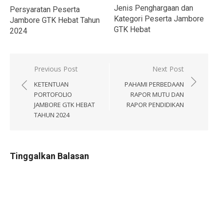
Jenis Penghargaan dan
Persyaratan Peserta
Kategori Peserta Jambore
Jambore GTK Hebat Tahun
GTK Hebat
2024
Navigasi
Previous Post
Next Post
pos
KETENTUAN
PAHAMI PERBEDAAN
PORTOFOLIO
RAPOR MUTU DAN
JAMBORE GTK HEBAT
RAPOR PENDIDIKAN
TAHUN 2024
Tinggalkan Balasan