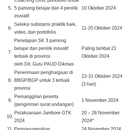
Coaching clinic portofolio untuk
5.
5 pamong belajar dan 4 penilik
10 Oktober 2024
inovatif
Seleksi substansi praktik baik,
6.
11-20 Oktober 2024
video, dan portofolio
Penetapan SK 3 pamong
belajar dan penilik inovatif
Paling lambat 21
7.
terbaik di provinsi
Oktober 2024
oleh Dit. Guru PAUD Dikmas
Penerimaan penghargaan di
22-31 Oktober 2024
8.
BBGP/BGP untuk 3 terbaik
(3 hari)
provinsi
Pemanggilan peserta
9.
1 November 2024
(pengiriman surat undangan)
Pelaksanaan Jambore GTK
20 – 26 November
10.
2024
2024*
11.
Penganugerahan
24 November 2024