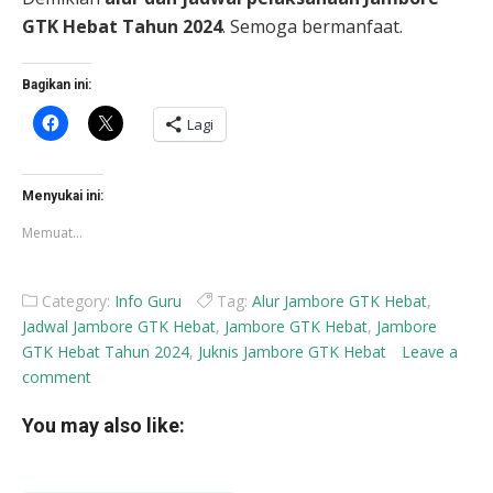
GTK Hebat Tahun 2024
. Semoga bermanfaat.
Bagikan ini:
Klik
Klik
Lagi
untuk
untuk
membagikan
berbagi
di
di
Facebook(Membuka
X(Membuka
di
di
Menyukai ini:
jendela
jendela
yang
yang
Memuat...
baru)
baru)
Category:
Info Guru
Tag:
Alur Jambore GTK Hebat
,
Jadwal Jambore GTK Hebat
,
Jambore GTK Hebat
,
Jambore
GTK Hebat Tahun 2024
,
Juknis Jambore GTK Hebat
Leave a
comment
You may also like: