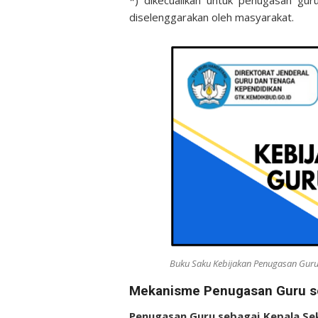
*) dikecualikan untuk penugasan gur
diselenggarakan oleh masyarakat.
Buku Saku Kebijakan Penugasan Guru
Mekanisme Penugasan Guru se
Penugasan Guru sebagai Kepala Se