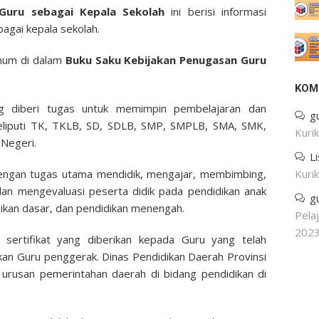
 Guru sebagai Kepala Sekolah
ini berisi informasi
agai kepala sekolah.
umum di dalam
Buku Saku Kebijakan Penugasan Guru
KOM
ng diberi tugas untuk memimpin pembelajaran dan
g
eliputi TK, TKLB, SD, SDLB, SMP, SMPLB, SMA, SMK,
Kuri
 Negeri.
L
 dengan tugas utama mendidik, mengajar, membimbing,
Kuri
dan mengevaluasi peserta didik pada pendidikan anak
g
idikan dasar, dan pendidikan menengah.
Pela
202
h sertifikat yang diberikan kepada Guru yang telah
ikan Guru penggerak. Dinas Pendidikan Daerah Provinsi
urusan pemerintahan daerah di bidang pendidikan di