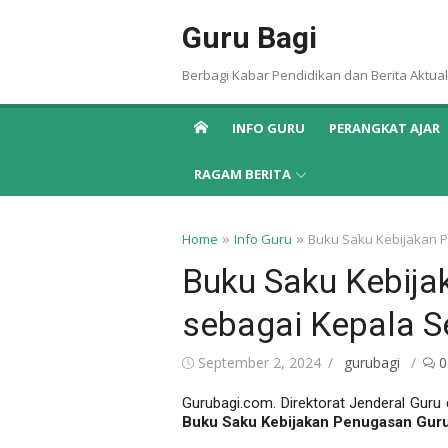
Skip
Guru Bagi
to
content
Berbagi Kabar Pendidikan dan Berita Aktual
INFO GURU
PERANGKAT AJAR
RAGAM BERITA
»
»
Home
Info Guru
Buku Saku Kebijakan 
Buku Saku Kebija
sebagai Kepala S
Posted
Author
September 2, 2024
gurubagi
0
on
Gurubagi.com. Direktorat Jenderal Guru 
Buku Saku Kebijakan Penugasan Guru