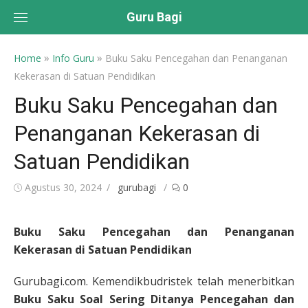
Skip
Guru Bagi
to
content
»
»
Home
Info Guru
Buku Saku Pencegahan dan Penanganan
Kekerasan di Satuan Pendidikan
Buku Saku Pencegahan dan
Penanganan Kekerasan di
Satuan Pendidikan
Posted
Author
Agustus 30, 2024
gurubagi
0
on
Buku Saku Pencegahan dan Penanganan
Kekerasan di Satuan Pendidikan
Gurubagi.com. Kemendikbudristek telah menerbitkan
Buku Saku Soal Sering Ditanya Pencegahan dan