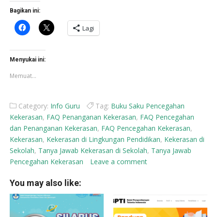
Bagikan ini:
Klik
Klik
Lagi
untuk
untuk
membagikan
berbagi
di
di
Facebook(Membuka
X(Membuka
di
di
Menyukai ini:
jendela
jendela
yang
yang
Memuat...
baru)
baru)
Category:
Info Guru
Tag:
Buku Saku Pencegahan
Kekerasan
,
FAQ Penanganan Kekerasan
,
FAQ Pencegahan
dan Penanganan Kekerasan
,
FAQ Pencegahan Kekerasan
,
Kekerasan
,
Kekerasan di Lingkungan Pendidikan
,
Kekerasan di
Sekolah
,
Tanya Jawab Kekerasan di Sekolah
,
Tanya Jawab
Pencegahan Kekerasan
Leave a comment
You may also like: