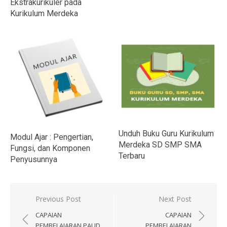
Ekstrakurikuler pada
Kurikulum Merdeka
Unduh Buku Guru Kurikulum
Modul Ajar : Pengertian,
Merdeka SD SMP SMA
Fungsi, dan Komponen
Terbaru
Penyusunnya
Navigasi
Previous Post
Next Post
pos
CAPAIAN
CAPAIAN
PEMBELAJARAN PAUD
PEMBELAJARAN