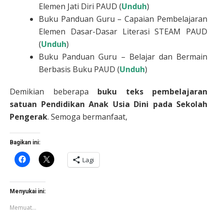
Elemen Jati Diri PAUD (
Unduh
)
Buku Panduan Guru – Capaian Pembelajaran
Elemen Dasar-Dasar Literasi STEAM PAUD
(
Unduh
)
Buku Panduan Guru – Belajar dan Bermain
Berbasis Buku PAUD (
Unduh
)
Demikian beberapa
buku teks pembelajaran
satuan Pendidikan Anak Usia Dini pada Sekolah
Pengerak
. Semoga bermanfaat,
Bagikan ini:
Klik
Klik
Lagi
untuk
untuk
membagikan
berbagi
di
di
Facebook(Membuka
X(Membuka
di
di
Menyukai ini:
jendela
jendela
yang
yang
Memuat...
baru)
baru)