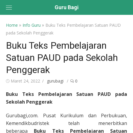
Skip
Guru Bagi
to
content
»
»
Home
Info Guru
Buku Teks Pembelajaran Satuan PAUD
pada Sekolah Penggerak
Buku Teks Pembelajaran
Satuan PAUD pada Sekolah
Penggerak
Posted
Author
Maret 24, 2022
gurubagi
0
on
Buku Teks Pembelajaran Satuan PAUD pada
Sekolah Penggerak
Gurubagi,com. Pusat Kurikulum dan Perbukuan,
Kemendikbudristek telah menerbitkan
beberapa
Buku Teks Pembelajaran Satuan