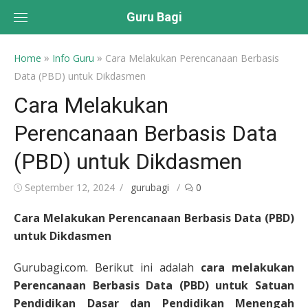
Skip
Guru Bagi
to
content
»
»
Home
Info Guru
Cara Melakukan Perencanaan Berbasis
Data (PBD) untuk Dikdasmen
Cara Melakukan
Perencanaan Berbasis Data
(PBD) untuk Dikdasmen
Posted
Author
September 12, 2024
gurubagi
0
on
Cara Melakukan Perencanaan Berbasis Data (PBD)
untuk Dikdasmen
Gurubagi.com. Berikut ini adalah
cara melakukan
Perencanaan Berbasis Data (PBD) untuk Satuan
Pendidikan Dasar dan Pendidikan Menengah