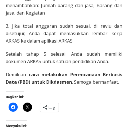
menambahkan: Jumlah barang dan jasa, Barang dan
jasa, dan Kegiatan
3. Jika total anggaran sudah sesuai, di reviu dan
disetujui; Anda dapat memasukkan lembar kerja
ARKAS ke dalam aplikasi ARKAS
Setelah tahap 5 selesai, Anda sudah memiliki
dokumen ARKAS untuk satuan pendidikan Anda.
Demikian
cara melakukan Perencanaan Berbasis
Data (PBD) untuk Dikdasmen
. Semoga bermanfaat.
Bagikan ini:
Klik
Klik
Lagi
untuk
untuk
membagikan
berbagi
di
di
Facebook(Membuka
X(Membuka
di
di
Menyukai ini: