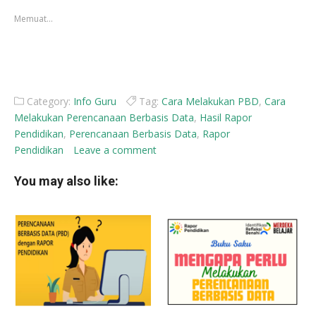
jendela
jendela
yang
yang
Memuat...
baru)
baru)
Category:
Info Guru
Tag:
Cara Melakukan PBD
,
Cara
Melakukan Perencanaan Berbasis Data
,
Hasil Rapor
Pendidikan
,
Perencanaan Berbasis Data
,
Rapor
Pendidikan
Leave a comment
You may also like: