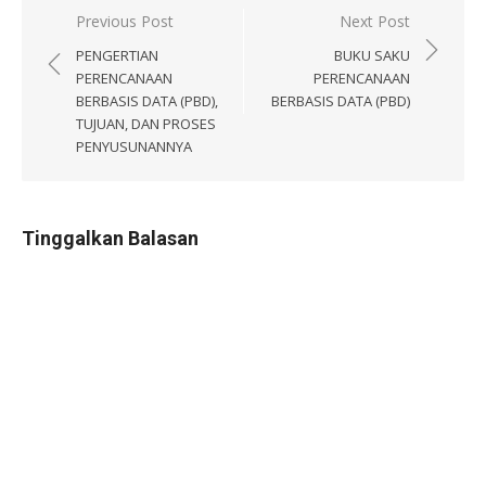
Navigasi
Previous Post
Next Post
pos
PENGERTIAN
BUKU SAKU
PERENCANAAN
PERENCANAAN
BERBASIS DATA (PBD),
BERBASIS DATA (PBD)
TUJUAN, DAN PROSES
PENYUSUNANNYA
Tinggalkan Balasan