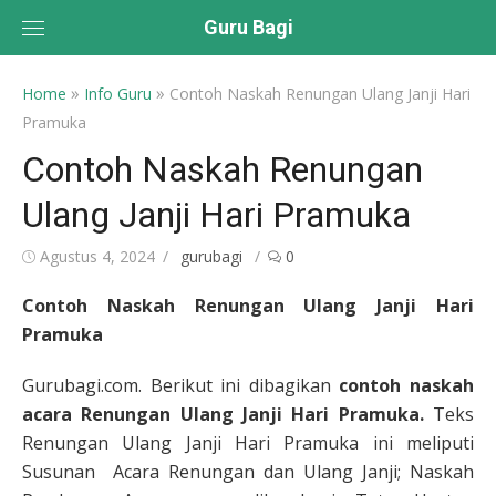
Skip
Guru Bagi
to
content
»
»
Home
Info Guru
Contoh Naskah Renungan Ulang Janji Hari
Pramuka
Contoh Naskah Renungan
Ulang Janji Hari Pramuka
Posted
Author
Agustus 4, 2024
gurubagi
0
on
Contoh Naskah Renungan Ulang Janji Hari
Pramuka
Gurubagi.com. Berikut ini dibagikan
contoh naskah
acara Renungan Ulang Janji Hari Pramuka.
Teks
Renungan Ulang Janji Hari Pramuka ini meliputi
Susunan Acara Renungan dan Ulang Janji; Naskah