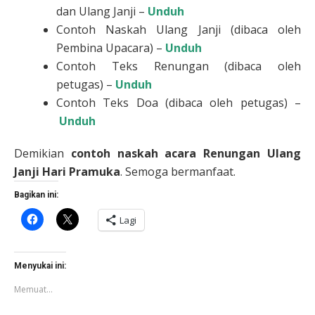
dan Ulang Janji –
Unduh
Contoh Naskah Ulang Janji (dibaca oleh
Pembina Upacara) –
Unduh
Contoh Teks Renungan (dibaca oleh
petugas) –
Unduh
Contoh Teks Doa (dibaca oleh petugas) –
Unduh
Demikian
contoh naskah acara Renungan Ulang
Janji Hari Pramuka
. Semoga bermanfaat.
Bagikan ini:
Klik
Klik
Lagi
untuk
untuk
membagikan
berbagi
di
di
Facebook(Membuka
X(Membuka
di
di
Menyukai ini:
jendela
jendela
yang
yang
Memuat...
baru)
baru)