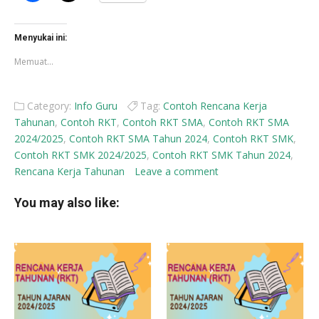
membagikan
berbagi
di
di
Facebook(Membuka
X(Membuka
di
di
Menyukai ini:
jendela
jendela
yang
yang
Memuat...
baru)
baru)
Category:
Info Guru
Tag:
Contoh Rencana Kerja
Tahunan
,
Contoh RKT
,
Contoh RKT SMA
,
Contoh RKT SMA
2024/2025
,
Contoh RKT SMA Tahun 2024
,
Contoh RKT SMK
,
Contoh RKT SMK 2024/2025
,
Contoh RKT SMK Tahun 2024
,
Rencana Kerja Tahunan
Leave a comment
You may also like: