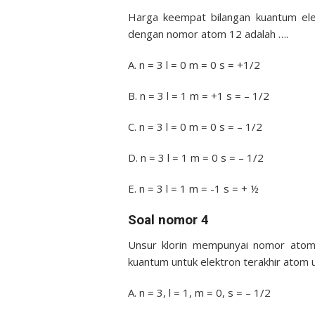
Harga keempat bilangan kuantum elek
dengan nomor atom 12 adalah ….
A. n = 3 l = 0 m = 0 s = +1/2
B. n = 3 l = 1 m = +1 s = – 1/2
C. n = 3 l = 0 m = 0 s = – 1/2
D. n = 3 l = 1 m = 0 s = – 1/2
E. n = 3 l = 1 m = -1 s = + ½
Soal nomor 4
Unsur klorin mempunyai nomor ato
kuantum untuk elektron terakhir atom 
A. n = 3, l = 1, m = 0, s = – 1/2