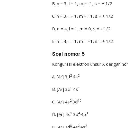
B. n = 3, l = 1, m = -1, s = + 1/2
C. n = 3, l = 1, m = +1, s = + 1/2
D. n = 4, l = 1, m = 0, s = – 1/2
E. n = 4, l = 1, m = +1, s = + 1/2
Soal nomor 5
Kongurasi elektron unsur X dengan no
2
2
A. [Ar] 3d
4s
5
1
B. [Ar] 3d
4s
2
10
C. [Ar] 4s
3d
1
4
3
D. [Ar] 4s
3d
4p
8
2
2
E. [Ar] 3d
4s
4s