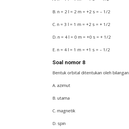
B. n = 2 l = 2 m = +2 s = – 1/2
C. n = 3 l = 1 m = +2 s = + 1/2
D. n = 4 l = 0 m = +0 s = + 1/2
E. n = 4 l = 1 m = +1 s = – 1/2
Soal nomor 8
Bentuk orbital ditentukan oleh bilanga
A. azimut
B. utama
C. magnetik
D. spin