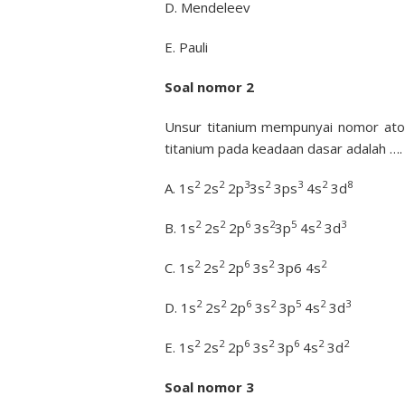
D. Mendeleev
E. Pauli
Soal nomor 2
Unsur titanium mempunyai nomor ato
titanium pada keadaan dasar adalah ….
2
2
3
2
3
2
8
A. 1s
2s
2p
3s
3ps
4s
3d
2
2
6
2
5
2
3
B. 1s
2s
2p
3s
3p
4s
3d
2
2
6
2
2
C. 1s
2s
2p
3s
3p6 4s
2
2
6
2
5
2
3
D. 1s
2s
2p
3s
3p
4s
3d
2
2
6
2
6
2
2
E. 1s
2s
2p
3s
3p
4s
3d
Soal nomor 3