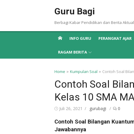
Skip
Guru Bagi
to
content
Berbagi Kabar Pendidikan dan Berita Aktual
INFO GURU
PERANGKAT AJAR
RAGAM BERITA
»
»
Home
Kumpulan Soal
Contoh Soal Bil
Contoh Soal Bila
Kelas 10 SMA MA
Posted
Author
Juli 26, 2021
gurubagi
0
on
Contoh Soal Bilangan Kuantu
Jawabannya