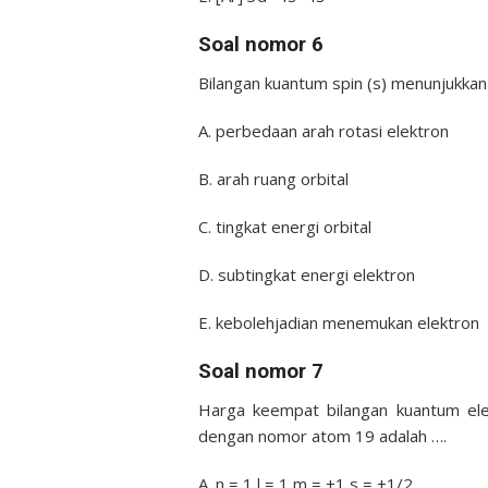
Soal nomor 6
Bilangan kuantum spin (s) menunjukkan
A. perbedaan arah rotasi elektron
B. arah ruang orbital
C. tingkat energi orbital
D. subtingkat energi elektron
E. kebolehjadian menemukan elektron
Soal nomor 7
Harga keempat bilangan kuantum elek
dengan nomor atom 19 adalah ….
A. n = 1 l = 1 m = +1 s = +1/2