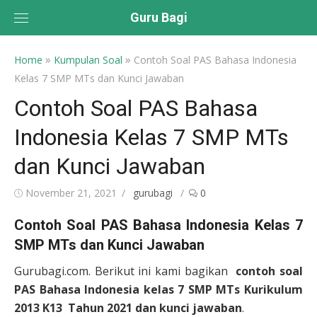
Skip
Guru Bagi
to
content
»
»
Home
Kumpulan Soal
Contoh Soal PAS Bahasa Indonesia
Kelas 7 SMP MTs dan Kunci Jawaban
Contoh Soal PAS Bahasa
Indonesia Kelas 7 SMP MTs
dan Kunci Jawaban
Posted
Author
November 21, 2021
gurubagi
0
on
Contoh Soal PAS Bahasa Indonesia Kelas 7
SMP MTs dan Kunci Jawaban
Gurubagi.com. Berikut ini kami bagikan
contoh soal
PAS Bahasa Indonesia kelas 7 SMP MTs Kurikulum
2013 K13 Tahun 2021 dan kunci jawaban
.