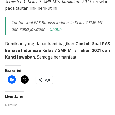
Semester 1 Kelas 7 SMP MTs Kurikulum 2013
tersebut
pada tautan link berikut ini
Contoh soal PAS Bahasa Indonesia Kelas 7 SMP MTs
dan kunci Jawaban –
Unduh
Demikian yang dapat kami bagikan
Contoh Soal PAS
Bahasa Indonesia Kelas 7 SMP MTs Tahun 2021 dan
Kunci Jawaban.
Semoga bermanfaat
Bagikan ini:
Klik
Klik
Lagi
untuk
untuk
membagikan
berbagi
di
di
Facebook(Membuka
X(Membuka
di
di
Menyukai ini:
jendela
jendela
yang
yang
Memuat...
baru)
baru)