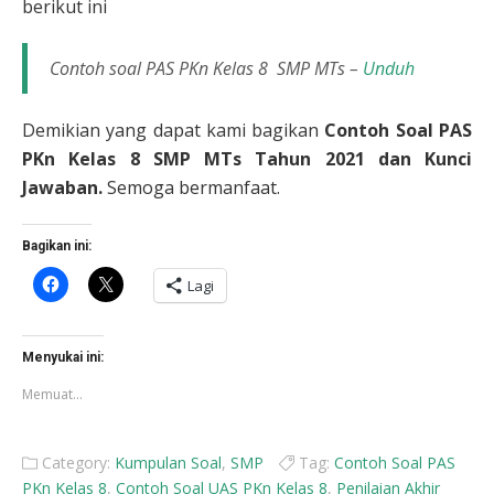
berikut ini
Contoh soal PAS PKn Kelas 8 SMP MTs –
Unduh
Demikian yang dapat kami bagikan
Contoh Soal PAS
PKn Kelas 8 SMP MTs Tahun 2021 dan Kunci
Jawaban.
Semoga bermanfaat.
Bagikan ini:
Klik
Klik
Lagi
untuk
untuk
membagikan
berbagi
di
di
Facebook(Membuka
X(Membuka
di
di
Menyukai ini:
jendela
jendela
yang
yang
Memuat...
baru)
baru)
Category:
Kumpulan Soal
,
SMP
Tag:
Contoh Soal PAS
PKn Kelas 8
,
Contoh Soal UAS PKn Kelas 8
,
Penilaian Akhir