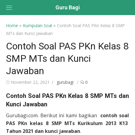
Skip
Guru Bagi
to
content
»
»
Home
Kumpulan Soal
Contoh Soal PAS PKn Kelas 8 SMP
MTs dan Kunci Jawaban
Contoh Soal PAS PKn Kelas 8
SMP MTs dan Kunci
Jawaban
Posted
Author
November 22, 2021
gurubagi
0
on
Contoh Soal PAS PKn Kelas 8 SMP MTs dan
Kunci Jawaban
Gurubagi.com. Berikut ini kami bagikan
contoh soal
PAS PKn kelas 8 SMP MTs Kurikulum 2013 K13
Tahun 2021 dan kunci jawaban
.