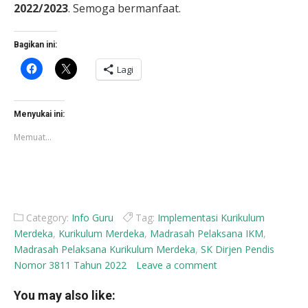
2022/2023
. Semoga bermanfaat.
Bagikan ini:
Klik
Klik
Lagi
untuk
untuk
membagikan
berbagi
di
di
Facebook(Membuka
X(Membuka
di
di
Menyukai ini:
jendela
jendela
yang
yang
Memuat...
baru)
baru)
Category:
Info Guru
Tag:
Implementasi Kurikulum
Merdeka
,
Kurikulum Merdeka
,
Madrasah Pelaksana IKM
,
Madrasah Pelaksana Kurikulum Merdeka
,
SK Dirjen Pendis
Nomor 3811 Tahun 2022
Leave a comment
You may also like: