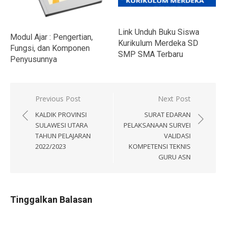
Link Unduh Buku Siswa
Modul Ajar : Pengertian,
Kurikulum Merdeka SD
Fungsi, dan Komponen
SMP SMA Terbaru
Penyusunnya
Navigasi
Previous Post
Next Post
pos
KALDIK PROVINSI
SURAT EDARAN
SULAWESI UTARA
PELAKSANAAN SURVEI
TAHUN PELAJARAN
VALIDASI
2022/2023
KOMPETENSI TEKNIS
GURU ASN
Tinggalkan Balasan