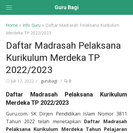
Skip
Guru Bagi
to
content
»
»
Home
Info Guru
Daftar Madrasah Pelaksana Kurikulum
Merdeka TP 2022/2023
Daftar Madrasah Pelaksana
Kurikulum Merdeka TP
2022/2023
Posted
Author
Juli 17, 2022
gurubagi
0
on
Daftar Madrasah Pelaksana Kurikulum
Merdeka TP 2022/2023
Guru.com. SK Dirjen Pendidikan Islam Nomor 3811
Tahun 2022 telah menetapkan
Daftar Madrasah
Pelaksana Kurikulum Merdeka Tahun Pelajaran