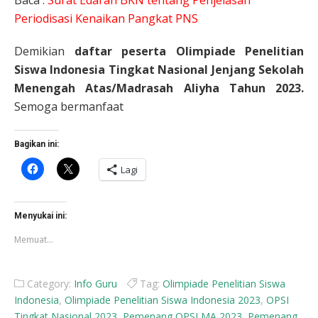
Baca :
Surat Edaran BKN tentang Penjelasan
Periodisasi Kenaikan Pangkat PNS
Demikian
daftar peserta Olimpiade Penelitian
Siswa Indonesia Tingkat Nasional Jenjang Sekolah
Menengah Atas/Madrasah Aliyha Tahun 2023.
Semoga bermanfaat
Bagikan ini:
Klik
Klik
Lagi
untuk
untuk
membagikan
berbagi
di
di
Facebook(Membuka
X(Membuka
di
di
Menyukai ini:
jendela
jendela
yang
yang
Memuat...
baru)
baru)
Category:
Info Guru
Tag:
Olimpiade Penelitian Siswa
Indonesia
,
Olimpiade Penelitian Siswa Indonesia 2023
,
OPSI
Tingkat Nasional 2023
,
Pemenang OPSI MA 2023
,
Pemenang