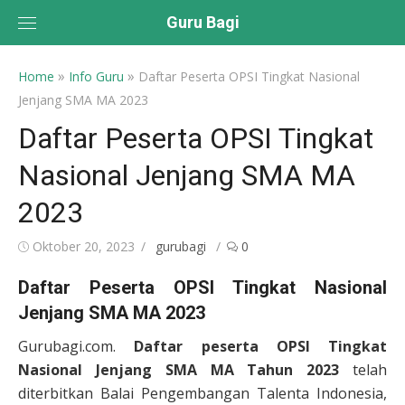
Skip
Guru Bagi
to
content
»
»
Home
Info Guru
Daftar Peserta OPSI Tingkat Nasional
Jenjang SMA MA 2023
Daftar Peserta OPSI Tingkat
Nasional Jenjang SMA MA
2023
Posted
Author
Oktober 20, 2023
gurubagi
0
on
Daftar Peserta OPSI Tingkat Nasional
Jenjang SMA MA 2023
Gurubagi.com.
Daftar peserta OPSI Tingkat
Nasional Jenjang SMA MA Tahun 2023
telah
diterbitkan Balai Pengembangan Talenta Indonesia,