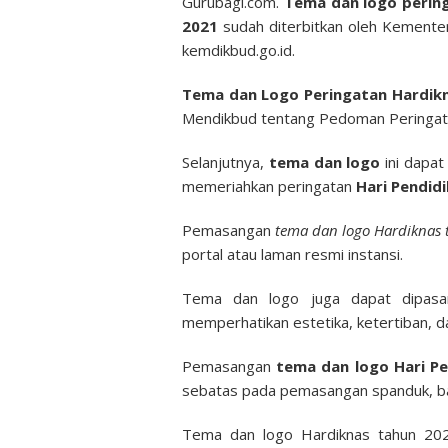
Gurubagi.com.
Tema dan logo pering
2021
sudah diterbitkan oleh Kemente
kemdikbud.go.id.
Tema dan Logo Peringatan Hardik
Mendikbud tentang Pedoman Peringata
Selanjutnya,
tema dan logo
ini dapat
memeriahkan peringatan
Hari Pendid
Pemasangan
tema dan logo Hardiknas
portal atau laman resmi instansi.
Tema dan logo juga dapat dipasan
memperhatikan estetika, ketertiban, d
Pemasangan
tema dan logo Hari Pe
sebatas pada pemasangan spanduk, bal
Tema dan logo Hardiknas tahun 2021