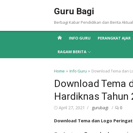
Skip
Guru Bagi
to
content
Berbagi Kabar Pendidikan dan Berita Aktual
INFO GURU
PERANGKAT AJAR
RAGAM BERITA
»
»
Home
Info Guru
Download Tema dan Lo
Download Tema d
Hardiknas Tahun
Posted
Author
April 27, 2021
gurubagi
0
on
Download Tema dan Logo Peringat