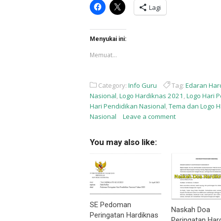
Klik
Klik
Lagi
untuk
untuk
membagikan
berbagi
di
di
Facebook(Membuka
X(Membuka
di
di
Menyukai ini:
jendela
jendela
yang
yang
Memuat...
baru)
baru)
Category:
Info Guru
Tag:
Edaran Har
Nasional
,
Logo Hardiknas 2021
,
Logo Hari 
Hari Pendidikan Nasional
,
Tema dan Logo H
Nasional
Leave a comment
You may also like:
SE Pedoman
Naskah Doa
Peringatan Hardiknas
Peringatan Har