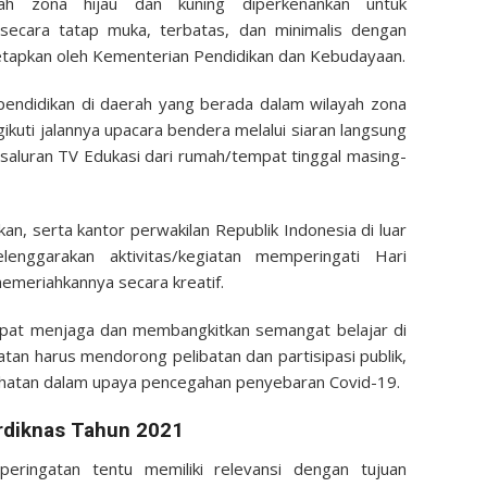
ah zona hijau dan kuning diperkenankan untuk
ecara tatap muka, terbatas, dan minimalis dengan
tapkan oleh Kementerian Pendidikan dan Kebudayaan.
pendidikan di daerah yang berada dalam wilayah zona
kuti jalannya upacara bendera melalui siaran langsung
saluran TV Edukasi dari rumah/tempat tinggal masing-
kan, serta kantor perwakilan Republik Indonesia di luar
enggarakan aktivitas/kegiatan memperingati Hari
emeriahkannya secara kreatif.
dapat menjaga dan membangkitkan semangat belajar di
iatan harus mendorong pelibatan dan partisipasi publik,
hatan dalam upaya pencegahan penyebaran Covid-19.
rdiknas Tahun 2021
ringatan tentu memiliki relevansi dengan tujuan