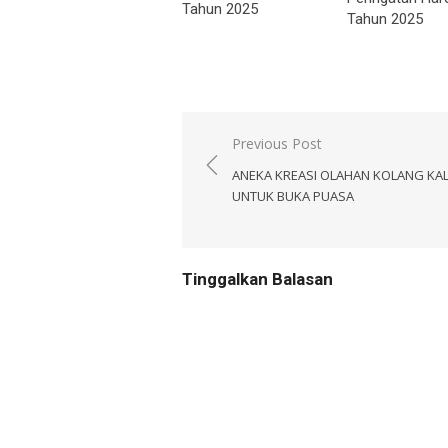
Tahun 2025
Tahun 2025
Navigasi
Previous Post
pos
ANEKA KREASI OLAHAN KOLANG KA
UNTUK BUKA PUASA
Tinggalkan Balasan