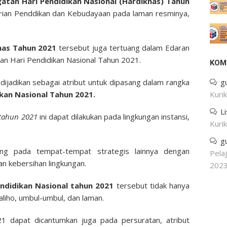
atan Hari Pendidikan Nasional (Hardiknas) Tahun
rian Penddikan dan Kebudayaan pada laman resminya,
nas Tahun 2021
tersebut juga tertuang dalam Edaran
n Hari Pendidikan Nasional Tahun 2021.
KOM
 dijadikan sebagai atribut untuk dipasang dalam rangka
g
ikan Nasional Tahun 2021.
Kuri
L
 tahun 2021
ini dapat dilakukan pada lingkungan instansi,
Kuri
g
g pada tempat-tempat strategis lainnya dengan
Pela
an kebersihan lingkungan.
202
ndidikan Nasional tahun 2021
tersebut tidak hanya
iho, umbul-umbul, dan laman.
 dapat dicantumkan juga pada persuratan, atribut