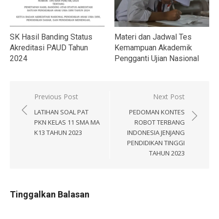
SK Hasil Banding Status
Materi dan Jadwal Tes
Akreditasi PAUD Tahun
Kemampuan Akademik
2024
Pengganti Ujian Nasional
Navigasi
Previous Post
Next Post
pos
LATIHAN SOAL PAT
PEDOMAN KONTES
PKN KELAS 11 SMA MA
ROBOT TERBANG
K13 TAHUN 2023
INDONESIA JENJANG
PENDIDIKAN TINGGI
TAHUN 2023
Tinggalkan Balasan