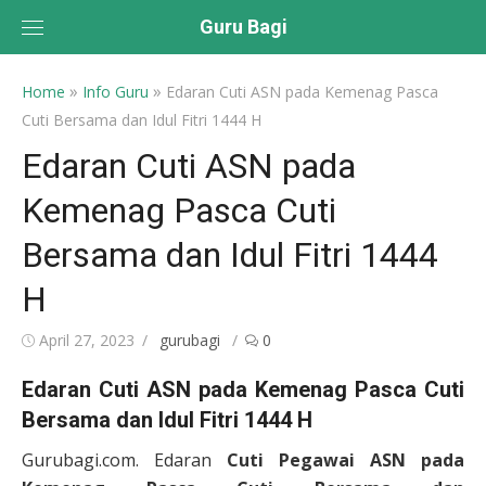
Skip
Guru Bagi
to
content
»
»
Home
Info Guru
Edaran Cuti ASN pada Kemenag Pasca
Cuti Bersama dan Idul Fitri 1444 H
Edaran Cuti ASN pada
Kemenag Pasca Cuti
Bersama dan Idul Fitri 1444
H
Posted
Author
April 27, 2023
gurubagi
0
on
Edaran Cuti ASN pada Kemenag Pasca Cuti
Bersama dan Idul Fitri 1444 H
Gurubagi.com. Edaran
Cuti Pegawai ASN pada