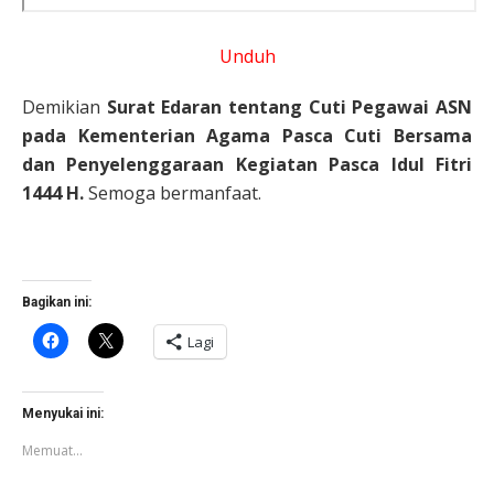
Unduh
Demikian
Surat Edaran tentang Cuti Pegawai ASN
pada Kementerian Agama Pasca Cuti Bersama
dan Penyelenggaraan Kegiatan Pasca Idul Fitri
1444 H.
Semoga bermanfaat.
Bagikan ini:
Klik
Klik
Lagi
untuk
untuk
membagikan
berbagi
di
di
Facebook(Membuka
X(Membuka
di
di
Menyukai ini:
jendela
jendela
yang
yang
Memuat...
baru)
baru)