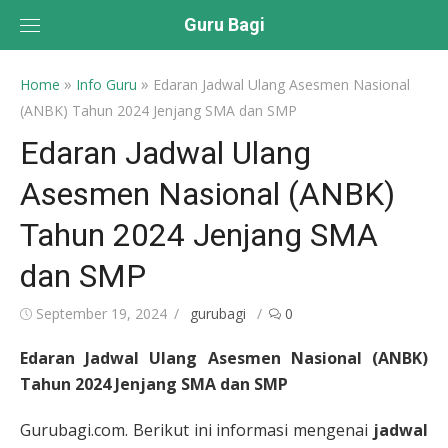
Skip
Guru Bagi
to
content
»
»
Home
Info Guru
Edaran Jadwal Ulang Asesmen Nasional
(ANBK) Tahun 2024 Jenjang SMA dan SMP
Edaran Jadwal Ulang
Asesmen Nasional (ANBK)
Tahun 2024 Jenjang SMA
dan SMP
Posted
Author
September 19, 2024
gurubagi
0
on
Edaran Jadwal Ulang Asesmen Nasional (ANBK)
Tahun 2024 Jenjang SMA dan SMP
Gurubagi.com. Berikut ini informasi mengenai
jadwal