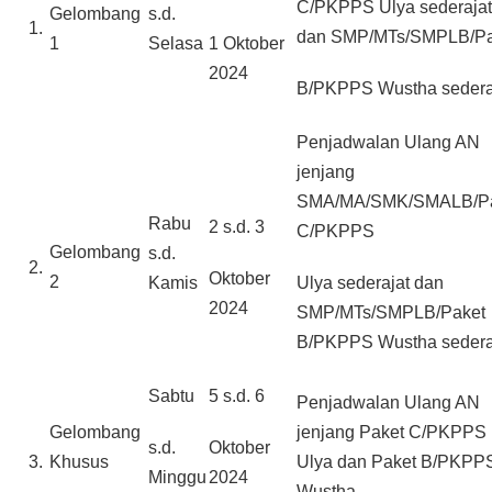
C/PKPPS Ulya sederajat
Gelombang
s.d.
1.
dan SMP/MTs/SMPLB/Pa
1
Selasa
1 Oktober
2024
B/PKPPS Wustha sedera
Penjadwalan Ulang AN
jenjang
SMA/MA/SMK/SMALB/Pa
Rabu
2 s.d. 3
C/PKPPS
Gelombang
s.d.
2.
Oktober
2
Kamis
Ulya sederajat dan
2024
SMP/MTs/SMPLB/Paket
B/PKPPS Wustha sedera
Sabtu
5 s.d. 6
Penjadwalan Ulang AN
Gelombang
jenjang Paket C/PKPPS
s.d.
Oktober
3.
Khusus
Ulya dan Paket B/PKPP
Minggu
2024
Wustha