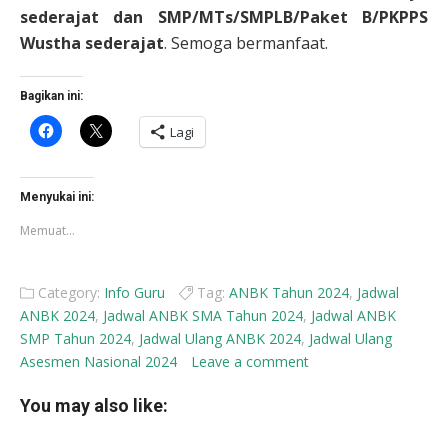
sederajat dan SMP/MTs/SMPLB/Paket B/PKPPS
Wustha sederajat
. Semoga bermanfaat.
Bagikan ini:
Klik
Klik
Lagi
untuk
untuk
membagikan
berbagi
di
di
Facebook(Membuka
X(Membuka
di
di
Menyukai ini:
jendela
jendela
yang
yang
Memuat...
baru)
baru)
Category:
Info Guru
Tag:
ANBK Tahun 2024
,
Jadwal
ANBK 2024
,
Jadwal ANBK SMA Tahun 2024
,
Jadwal ANBK
SMP Tahun 2024
,
Jadwal Ulang ANBK 2024
,
Jadwal Ulang
Asesmen Nasional 2024
Leave a comment
You may also like: