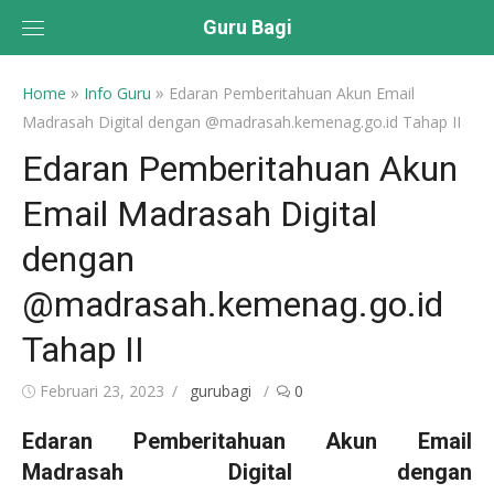
Skip
Guru Bagi
to
content
»
»
Home
Info Guru
Edaran Pemberitahuan Akun Email
Madrasah Digital dengan @madrasah.kemenag.go.id Tahap II
Edaran Pemberitahuan Akun
Email Madrasah Digital
dengan
@madrasah.kemenag.go.id
Tahap II
Posted
Author
Februari 23, 2023
gurubagi
0
on
Edaran Pemberitahuan Akun Email
Madrasah Digital dengan