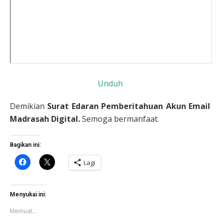
Unduh
Demikian
Surat Edaran Pemberitahuan Akun Email
Madrasah Digital.
Semoga bermanfaat.
Bagikan ini:
Klik
Klik
Lagi
untuk
untuk
membagikan
berbagi
di
di
Facebook(Membuka
X(Membuka
di
di
Menyukai ini:
jendela
jendela
yang
yang
Memuat...
baru)
baru)