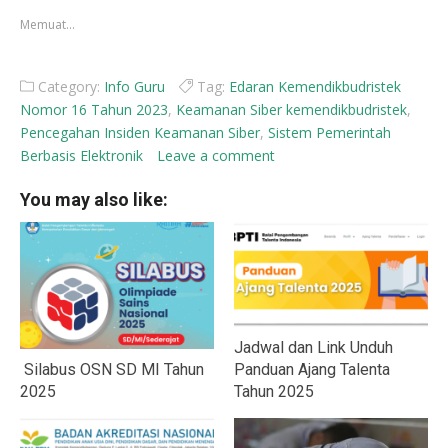
jendela
jendela
yang
yang
Memuat...
baru)
baru)
Category:
Info Guru
Tag:
Edaran Kemendikbudristek
Nomor 16 Tahun 2023
,
Keamanan Siber kemendikbudristek
,
Pencegahan Insiden Keamanan Siber
,
Sistem Pemerintah
Berbasis Elektronik
Leave a comment
You may also like:
Jadwal dan Link Unduh
Silabus OSN SD MI Tahun
Panduan Ajang Talenta
2025
Tahun 2025