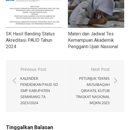
SK Hasil Banding Status
Materi dan Jadwal Tes
Akreditasi PAUD Tahun
Kemampuan Akademik
2024
Pengganti Ujian Nasional
Navigasi
Previous Post
Next Post
pos
KALENDER
PETUNJUK TEKNIS
PENDIDIKAN PAUD SD
MUSABAQAH
SMP KABUPATEN
QIRA’ATIL KUTUB
SEMARANG TA
TINGKAT NASIONAL
2023/2024
MQKN 2023
Tinggalkan Balasan