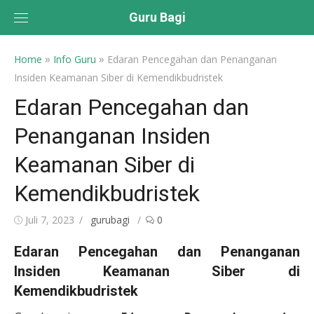
Skip
Guru Bagi
to
content
»
»
Home
Info Guru
Edaran Pencegahan dan Penanganan
Insiden Keamanan Siber di Kemendikbudristek
Edaran Pencegahan dan
Penanganan Insiden
Keamanan Siber di
Kemendikbudristek
Posted
Author
Juli 7, 2023
gurubagi
0
on
Edaran Pencegahan dan Penanganan
Insiden Keamanan Siber di
Kemendikbudristek