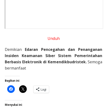
Unduh
Demikian
Edaran Pencegahan dan Penanganan
Insiden Keamanan Siber Sistem Pemerintahan
Berbasis Elektronik di Kemendikbudristek.
Semoga
bermanfaat
Bagikan ini:
Klik
Klik
Lagi
untuk
untuk
membagikan
berbagi
di
di
Facebook(Membuka
X(Membuka
di
di
Menyukai ini: