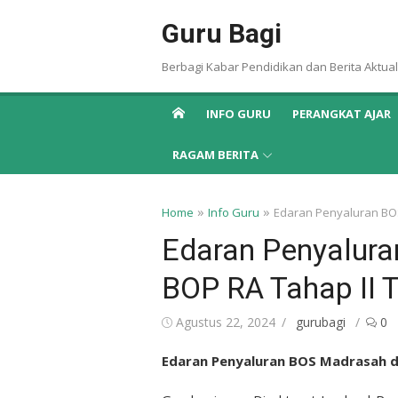
Skip
Guru Bagi
to
content
Berbagi Kabar Pendidikan dan Berita Aktual
INFO GURU
PERANGKAT AJAR
RAGAM BERITA
»
»
Home
Info Guru
Edaran Penyaluran BO
Edaran Penyalur
BOP RA Tahap II 
Posted
Author
Agustus 22, 2024
gurubagi
0
on
Edaran Penyaluran BOS Madrasah d