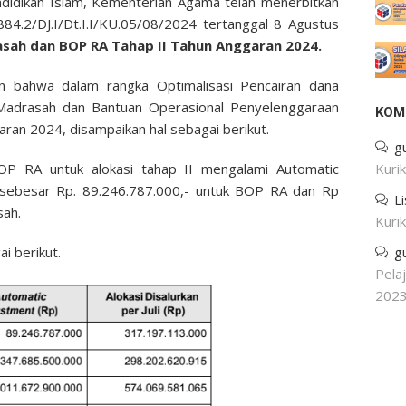
ndidikan Islam, Kementerian Agama telah menerbitkan
84.2/DJ.I/Dt.I.I/KU.05/08/2024 tertanggal 8 Agustus
sah dan BOP RA Tahap II Tahun Anggaran 2024.
an bahwa dalam rangka Optimalisasi Pencairan dana
Madrasah dan Bantuan Operasional Penyelenggaraan
KOM
ran 2024, disampaikan hal sebagai berikut.
g
 RA untuk alokasi tahap II mengalami Automatic
Kuri
sebesar Rp. 89.246.787.000,- untuk BOP RA dan Rp
L
sah.
Kuri
i berikut.
g
Pela
202