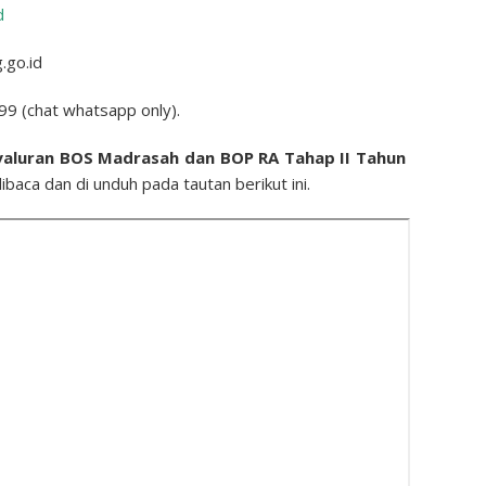
d
.go.id
99 (chat whatsapp only).
yaluran BOS Madrasah dan BOP RA Tahap II Tahun
baca dan di unduh pada tautan berikut ini.