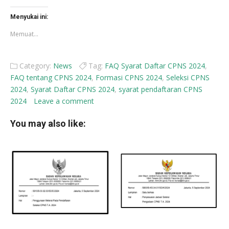
di
di
Facebook(Membuka
X(Membuka
di
di
Menyukai ini:
jendela
jendela
yang
yang
Memuat...
baru)
baru)
Category:
News
Tag:
FAQ Syarat Daftar CPNS 2024
,
FAQ tentang CPNS 2024
,
Formasi CPNS 2024
,
Seleksi CPNS
2024
,
Syarat Daftar CPNS 2024
,
syarat pendaftaran CPNS
2024
Leave a comment
You may also like: