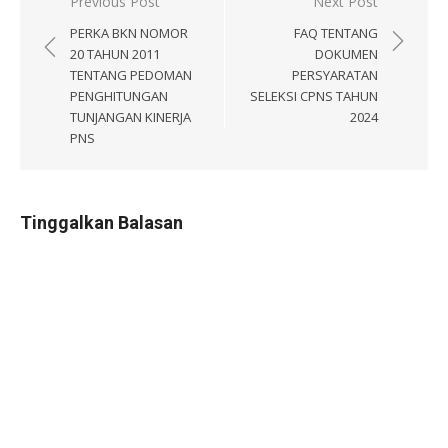
Navigasi
Previous Post
Next Post
pos
PERKA BKN NOMOR
FAQ TENTANG
20 TAHUN 2011
DOKUMEN
TENTANG PEDOMAN
PERSYARATAN
PENGHITUNGAN
SELEKSI CPNS TAHUN
TUNJANGAN KINERJA
2024
PNS
Tinggalkan Balasan