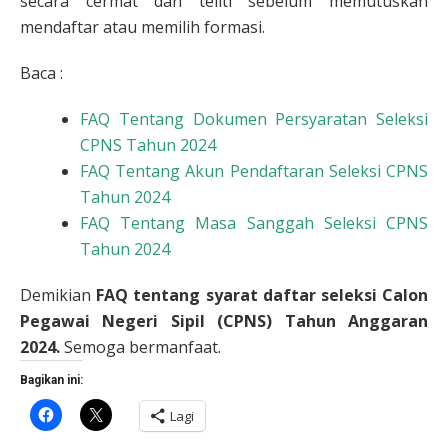
secara cermat dan teliti sebelum memutuskan
mendaftar atau memilih formasi.
Baca :
FAQ Tentang Dokumen Persyaratan Seleksi
CPNS Tahun 2024
FAQ Tentang Akun Pendaftaran Seleksi CPNS
Tahun 2024
FAQ Tentang Masa Sanggah Seleksi CPNS
Tahun 2024
Demikian
FAQ tentang syarat daftar seleksi Calon
Pegawai Negeri Sipil (CPNS) Tahun Anggaran
2024.
Semoga bermanfaat.
Bagikan ini:
Klik
Klik
Lagi
untuk
untuk
membagikan
berbagi