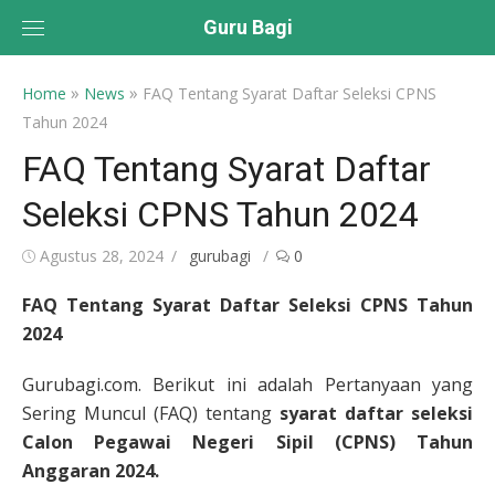
Skip
Guru Bagi
to
content
»
»
Home
News
FAQ Tentang Syarat Daftar Seleksi CPNS
Tahun 2024
FAQ Tentang Syarat Daftar
Seleksi CPNS Tahun 2024
Posted
Author
Agustus 28, 2024
gurubagi
0
on
FAQ Tentang Syarat Daftar Seleksi CPNS Tahun
2024
Gurubagi.com. Berikut ini adalah Pertanyaan yang
Sering Muncul (FAQ) tentang
syarat daftar seleksi
Calon Pegawai Negeri Sipil (CPNS) Tahun
Anggaran 2024.