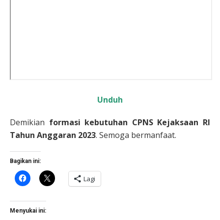
Unduh
Demikian
formasi kebutuhan CPNS Kejaksaan RI
Tahun Anggaran 2023
. Semoga bermanfaat.
Bagikan ini:
Klik
Klik
Lagi
untuk
untuk
membagikan
berbagi
di
di
Facebook(Membuka
X(Membuka
di
di
Menyukai ini:
jendela
jendela