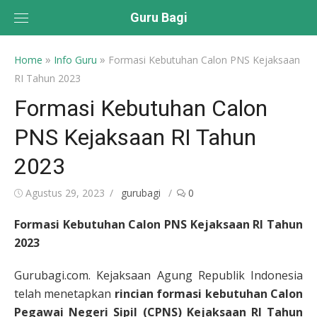
Skip
Guru Bagi
to
content
»
»
Home
Info Guru
Formasi Kebutuhan Calon PNS Kejaksaan
RI Tahun 2023
Formasi Kebutuhan Calon
PNS Kejaksaan RI Tahun
2023
Posted
Author
Agustus 29, 2023
gurubagi
0
on
Formasi Kebutuhan Calon PNS Kejaksaan RI Tahun
2023
Gurubagi.com. Kejaksaan Agung Republik Indonesia
telah menetapkan
rincian formasi kebutuhan Calon
Pegawai Negeri Sipil (CPNS) Kejaksaan RI Tahun