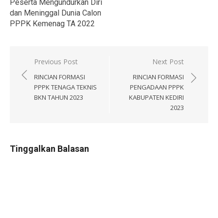
Peserta Mengundurkan Diri
dan Meninggal Dunia Calon
PPPK Kemenag TA 2022
Navigasi
Previous Post
Next Post
pos
RINCIAN FORMASI
RINCIAN FORMASI
PPPK TENAGA TEKNIS
PENGADAAN PPPK
BKN TAHUN 2023
KABUPATEN KEDIRI
2023
Tinggalkan Balasan