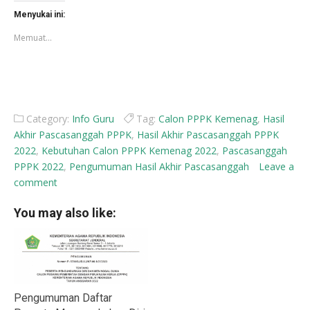
Facebook(Membuka
X(Membuka
di
di
Menyukai ini:
jendela
jendela
yang
yang
Memuat...
baru)
baru)
Category:
Info Guru
Tag:
Calon PPPK Kemenag
,
Hasil
Akhir Pascasanggah PPPK
,
Hasil Akhir Pascasanggah PPPK
2022
,
Kebutuhan Calon PPPK Kemenag 2022
,
Pascasanggah
PPPK 2022
,
Pengumuman Hasil Akhir Pascasanggah
Leave a
comment
You may also like:
Pengumuman Daftar