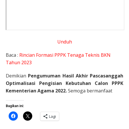
Unduh
Baca :
Rincian Formasi PPPK Tenaga Teknis BKN
Tahun 2023
Demikian
Pengumuman Hasil Akhir Pascasanggah
Optimalisasi Pengisian Kebutuhan Calon PPPK
Kementerian Agama 2022.
Semoga bermanfaat
Bagikan ini:
Klik
Klik
Lagi
untuk
untuk
membagikan
berbagi
di
di