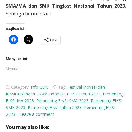
SMA/MA dan SMK Tingkat Nasional Tahun 2023.
Semoga bermanfaat.
Bagikan ini:
Klik
Klik
Lagi
untuk
untuk
membagikan
berbagi
di
di
Facebook(Membuka
X(Membuka
di
di
Menyukai ini:
jendela
jendela
yang
yang
Memuat...
baru)
baru)
Category:
Info Guru
Tag:
Festival Inovasi dan
Kewirausahaan Siswa Indonesi
,
FIKSI Tahun 2023
,
Pemenang
FIKSI MA 2023
,
Pemenang FIKSI SMA 2023
,
Pemenang FIKSI
SMK 2023
,
Pemenang Fiksi Tahun 2023
,
Pemenang FISSI
2023
Leave a comment
You may also like: