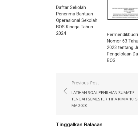
Daftar Sekolah
Penerima Bantuan
Operasional Sekolah
BOS Kinerja Tahun
2024
Permendikbudri
Nomor 63 Tah
2023 tentang J
Pengelolaan D
BOS
Navigasi
Previous Post
pos
LATIHAN SOAL PENILAIAN SUMATIF
TENGAH SEMESTER 1 IPA KIMIA 10 
MA 2023
Tinggalkan Balasan