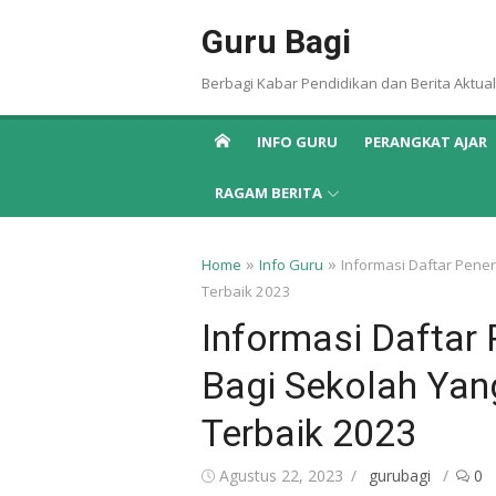
Skip
Guru Bagi
to
content
Berbagi Kabar Pendidikan dan Berita Aktual
INFO GURU
PERANGKAT AJAR
RAGAM BERITA
»
»
Home
Info Guru
Informasi Daftar Pene
Terbaik 2023
Informasi Daftar
Bagi Sekolah Yan
Terbaik 2023
Posted
Author
Agustus 22, 2023
gurubagi
0