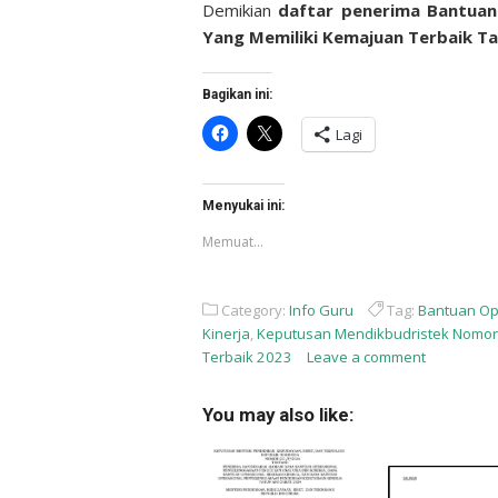
Demikian
daftar penerima Bantuan 
Yang Memiliki Kemajuan Terbaik T
Bagikan ini:
Klik
Klik
Lagi
untuk
untuk
membagikan
berbagi
di
di
Facebook(Membuka
X(Membuka
di
di
Menyukai ini:
jendela
jendela
yang
yang
Memuat...
baru)
baru)
Category:
Info Guru
Tag:
Bantuan Op
Kinerja
,
Keputusan Mendikbudristek Nomor
Terbaik 2023
Leave a comment
You may also like: