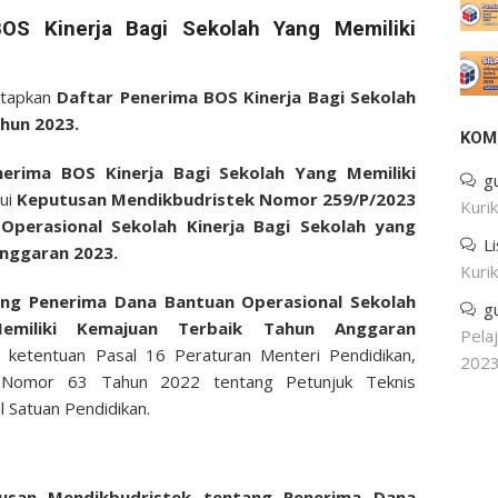
BOS Kinerja Bagi Sekolah Yang Memiliki
etapkan
Daftar Penerima BOS Kinerja Bagi Sekolah
hun 2023.
KOM
erima BOS Kinerja Bagi Sekolah Yang Memiliki
g
lui
Keputusan Mendikbudristek Nomor 259/P/2023
Kuri
perasional Sekolah Kinerja Bagi Sekolah yang
L
Anggaran 2023.
Kuri
ng Penerima Dana Bantuan Operasional Sekolah
g
emiliki Kemajuan Terbaik Tahun Anggaran
Pela
 ketentuan Pasal 16 Peraturan Menteri Pendidikan,
202
i Nomor 63 Tahun 2022 tentang Petunjuk Teknis
 Satuan Pendidikan.
usan Mendikbudristek tentang Penerima Dana