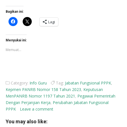
Bagikan ini:
Klik
Klik
Lagi
untuk
untuk
membagikan
berbagi
di
di
Facebook(Membuka
X(Membuka
di
di
Menyukai ini:
jendela
jendela
yang
yang
Memuat...
baru)
baru)
Category:
Info Guru
Tag:
Jabatan Fungsional PPPK
,
Kepmen PANRB Nomor 158 Tahun 2023
,
Keputusan
MenPANRB Nomor 1197 Tahun 2021
,
Pegawai Pemerintah
Dengan Perjanjian Kerja
,
Perubahan Jabatan Fungsional
PPPK
Leave a comment
You may also like: