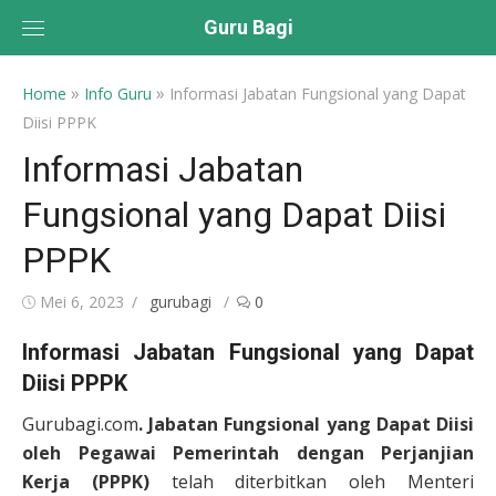
Skip
Guru Bagi
to
content
»
»
Home
Info Guru
Informasi Jabatan Fungsional yang Dapat
Diisi PPPK
Informasi Jabatan
Fungsional yang Dapat Diisi
PPPK
Posted
Author
Mei 6, 2023
gurubagi
0
on
Informasi Jabatan Fungsional yang Dapat
Diisi PPPK
Gurubagi.com
. Jabatan Fungsional yang Dapat Diisi
oleh Pegawai Pemerintah dengan Perjanjian
Kerja (PPPK)
telah diterbitkan oleh Menteri