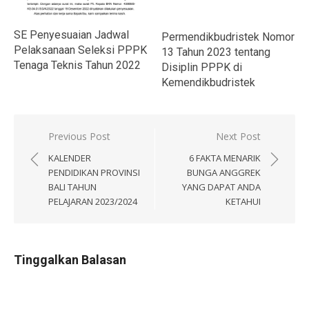
SE Penyesuaian Jadwal
Permendikbudristek Nomor
Pelaksanaan Seleksi PPPK
13 Tahun 2023 tentang
Tenaga Teknis Tahun 2022
Disiplin PPPK di
Kemendikbudristek
Navigasi
Previous Post
Next Post
pos
KALENDER
6 FAKTA MENARIK
PENDIDIKAN PROVINSI
BUNGA ANGGREK
BALI TAHUN
YANG DAPAT ANDA
PELAJARAN 2023/2024
KETAHUI
Tinggalkan Balasan