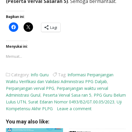
(Peserta Verval Sasaran 5)
. Semoga bermanfaat.
Bagikan ini:
Klik
Klik
Lagi
untuk
untuk
membagikan
berbagi
di
di
Facebook(Membuka
X(Membuka
di
di
Menyukai ini:
jendela
jendela
yang
yang
Memuat...
baru)
baru)
Category:
Info Guru
Tag:
Informasi Perpanjangan
Waktu Verifikasi dan Validasi Administrasi PPG Daljab
,
Perpanjangan verval PPG
,
Perpanjangan waktu verval
Administrasi Gurul
,
Peserta Verval Sasa ran 5
,
PPG Guru Belum
Lulus UTN
,
Surat Edaran Nomor 0493/B2/GT.00.05/2023
,
Uji
Kompetensu Akhir PLPG
Leave a comment
You may also like: