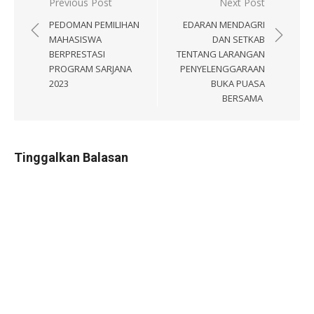
Navigasi
Previous Post
Next Post
pos
PEDOMAN PEMILIHAN
EDARAN MENDAGRI
MAHASISWA
DAN SETKAB
BERPRESTASI
TENTANG LARANGAN
PROGRAM SARJANA
PENYELENGGARAAN
2023
BUKA PUASA
BERSAMA
Tinggalkan Balasan