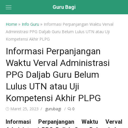
Skip
Guru Bagi
to
content
»
»
Home
Info Guru
Informasi Perpanjangan Waktu Verval
Administrasi PPG Daljab Guru Belum Lulus UTN atau Uji
Kompetensi Akhir PLPG
Informasi Perpanjangan
Waktu Verval Administrasi
PPG Daljab Guru Belum
Lulus UTN atau Uji
Kompetensi Akhir PLPG
Posted
Author
Maret 25, 2023
gurubagi
0
on
Informasi Perpanjangan Waktu Verval