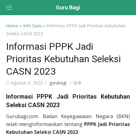
Skip
Guru Bagi
to
content
»
»
Home
Info Guru
Informasi PPPK Jadi Prioritas Kebutuhan
Seleksi CASN 2023
Informasi PPPK Jadi
Prioritas Kebutuhan Seleksi
CASN 2023
Posted
Author
Agustus 6, 2023
gurubagi
0
on
Informasi PPPK Jadi Prioritas Kebutuhan
Seleksi CASN 2023
Gurubagi.com. Badan Kepegawaian Negara (BKN)
telah menginformasikan tentang
PPPK Jadi Prioritas
Kebutuhan Seleksi CASN 2023
.