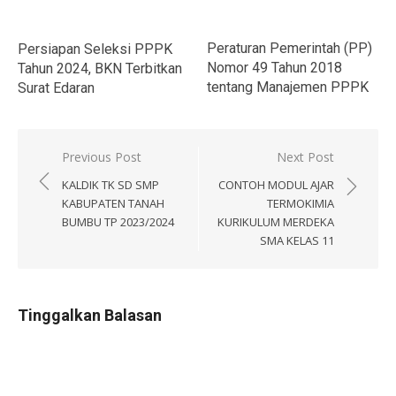
Peraturan Pemerintah (PP)
Persiapan Seleksi PPPK
Nomor 49 Tahun 2018
Tahun 2024, BKN Terbitkan
tentang Manajemen PPPK
Surat Edaran
Navigasi
Previous Post
Next Post
pos
KALDIK TK SD SMP
CONTOH MODUL AJAR
KABUPATEN TANAH
TERMOKIMIA
BUMBU TP 2023/2024
KURIKULUM MERDEKA
SMA KELAS 11
Tinggalkan Balasan