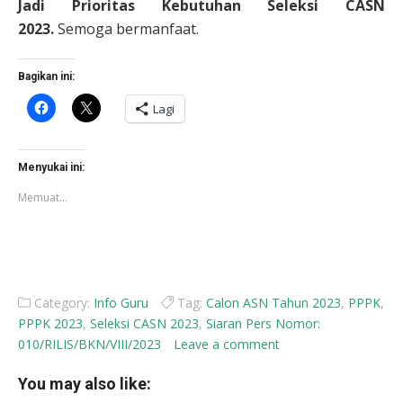
Jadi Prioritas Kebutuhan Seleksi CASN
2023.
Semoga bermanfaat.
Bagikan ini:
Klik
Klik
Lagi
untuk
untuk
membagikan
berbagi
di
di
Facebook(Membuka
X(Membuka
di
di
Menyukai ini:
jendela
jendela
yang
yang
Memuat...
baru)
baru)
Category:
Info Guru
Tag:
Calon ASN Tahun 2023
,
PPPK
,
PPPK 2023
,
Seleksi CASN 2023
,
Siaran Pers Nomor:
010/RILIS/BKN/VIII/2023
Leave a comment
You may also like: