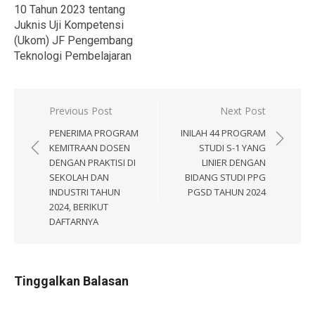
10 Tahun 2023 tentang
Juknis Uji Kompetensi
(Ukom) JF Pengembang
Teknologi Pembelajaran
Navigasi
Previous Post
Next Post
pos
PENERIMA PROGRAM
INILAH 44 PROGRAM
KEMITRAAN DOSEN
STUDI S-1 YANG
DENGAN PRAKTISI DI
LINIER DENGAN
SEKOLAH DAN
BIDANG STUDI PPG
INDUSTRI TAHUN
PGSD TAHUN 2024
2024, BERIKUT
DAFTARNYA
Tinggalkan Balasan