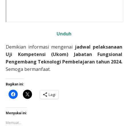
Unduh
Demikian informasi mengenai
jadwal
pelaksanaan
Uji Kompetensi (Ukom) Jabatan Fungsional
Pengembang Teknologi Pembelajaran tahun 2024.
Semoga bermanfaat.
Bagikan ini:
Klik
Klik
Lagi
untuk
untuk
membagikan
berbagi
di
di
Facebook(Membuka
X(Membuka
di
di
Menyukai ini:
jendela
jendela
yang
yang
Memuat...
baru)
baru)