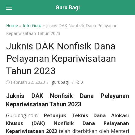
Skip
Guru Bagi
to
content
»
»
Home
Info Guru
Juknis DAK Nonfisik Dana Pelayanan
Kepariwisataan Tahun 2023
Juknis DAK Nonfisik Dana
Pelayanan Kepariwisataan
Tahun 2023
Posted
Author
Februari 22, 2023
gurubagi
0
on
Juknis DAK Nonfisik Dana Pelayanan
Kepariwisataan Tahun 2023
Gurubagi.com.
Petunjuk Teknis Dana Alokasi
Khusus (DAK) Nonfisik Dana Pelayanan
Kepariwisataan 2023
telah diterbitkan oleh Menteri