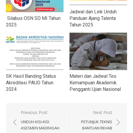
Jadwal dan Link Unduh
Silabus OSN SD MI Tahun
Panduan Ajang Talenta
2025
Tahun 2025
SK Hasil Banding Status
Materi dan Jadwal Tes
Akreditasi PAUD Tahun
Kemampuan Akademik
2024
Pengganti Ujian Nasional
Navigasi
Previous Post
Next Post
pos
UNDUH KISI-KISI
PETUNJUK TEKNIS
ASESMEN MADRASAH
BANTUAN REHAB