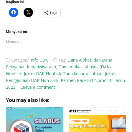
Bagikan ini:
Klik
Klik
Lagi
untuk
untuk
membagikan
berbagi
di
di
Facebook(Membuka
X(Membuka
di
di
Menyukai ini:
jendela
jendela
yang
yang
Memuat...
baru)
baru)
Category:
Info Guru
Tag:
Dana Alokasi dan Dana
Pelayanan Kepariwisataan
,
Dana Alokasi Khusus (DAK)
Nonfisik
,
Juknis DAK Nonfisik Dana kepariwisataan
,
Juknis
Penggunaan DAK Non Fisik
,
Permen Parekraf Nomor 1 Tahun
2023.
Leave a comment
You may also like: