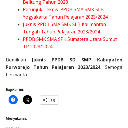
Belitung Tahun 2023
Petunjuk Teknis PPDB SMA SMK SLB
Yogyakarta Tahun Pelajaran 2023/2024
Juknis PPDB SMA SMK SLB Kalimantan
Tengah Tahun Pelajaran 2023/2024
PPDB SMK SMA SPK Sumatera Utara Sumut
TP 2023/2024
Demikian
Juknis PPDB SD SMP Kabupaten
Purworejo Tahun Pelajaran 2023/2024
. Semoga
bermanfa
Bagikan ini:
Klik
Klik
Lagi
untuk
untuk
membagikan
berbagi
di
di
Facebook(Membuka
X(Membuka
di
di
Menyukai ini:
jendela
jendela
yang
yang