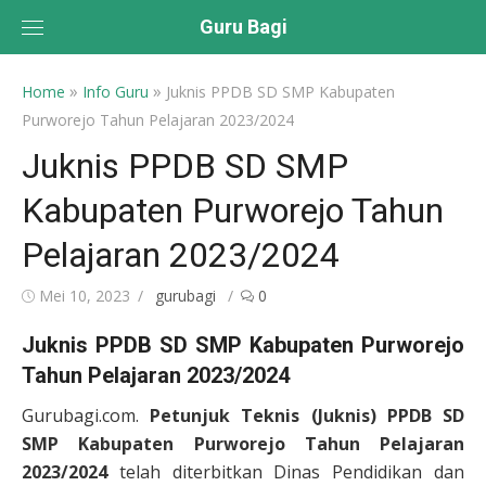
Skip
Guru Bagi
to
content
»
»
Home
Info Guru
Juknis PPDB SD SMP Kabupaten
Purworejo Tahun Pelajaran 2023/2024
Juknis PPDB SD SMP
Kabupaten Purworejo Tahun
Pelajaran 2023/2024
Posted
Author
Mei 10, 2023
gurubagi
0
on
Juknis PPDB SD SMP Kabupaten Purworejo
Tahun Pelajaran 2023/2024
Gurubagi.com.
Petunjuk Teknis (Juknis) PPDB SD
SMP Kabupaten Purworejo Tahun Pelajaran
2023/2024
telah diterbitkan Dinas Pendidikan dan