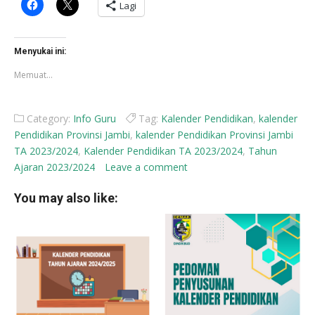
Klik
Klik
Lagi
untuk
untuk
membagikan
berbagi
di
di
Facebook(Membuka
X(Membuka
di
di
Menyukai ini:
jendela
jendela
yang
yang
Memuat...
baru)
baru)
Category:
Info Guru
Tag:
Kalender Pendidikan
,
kalender
Pendidikan Provinsi Jambi
,
kalender Pendidikan Provinsi Jambi
TA 2023/2024
,
Kalender Pendidikan TA 2023/2024
,
Tahun
Ajaran 2023/2024
Leave a comment
You may also like: