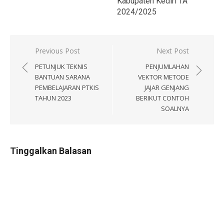
Kabupaten Kediri TA
2024/2025
Navigasi
Previous Post
Next Post
pos
PETUNJUK TEKNIS
PENJUMLAHAN
BANTUAN SARANA
VEKTOR METODE
PEMBELAJARAN PTKIS
JAJAR GENJANG
TAHUN 2023
BERIKUT CONTOH
SOALNYA
Tinggalkan Balasan