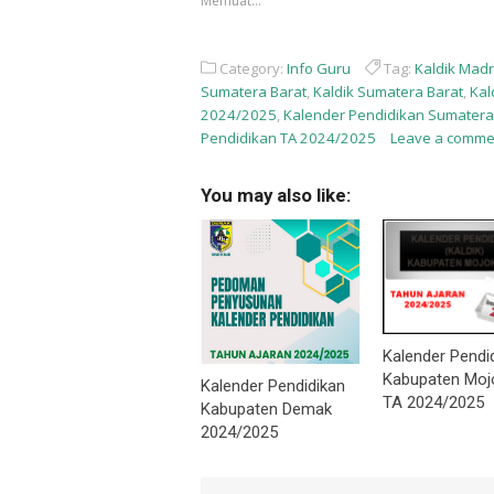
Memuat...
baru)
baru)
Category:
Info Guru
Tag:
Kaldik Mad
Sumatera Barat
,
Kaldik Sumatera Barat
,
Kal
2024/2025
,
Kalender Pendidikan Sumatera
Pendidikan TA 2024/2025
Leave a comme
You may also like:
Kalender Pendi
Kabupaten Moj
Kalender Pendidikan
TA 2024/2025
Kabupaten Demak
2024/2025