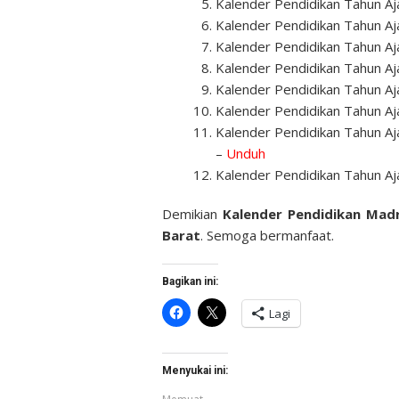
Kalender Pendidikan Tahun Aj
Kalender Pendidikan Tahun A
Kalender Pendidikan Tahun Aj
Kalender Pendidikan Tahun Aj
Kalender Pendidikan Tahun Aj
Kalender Pendidikan Tahun A
Kalender Pendidikan Tahun A
–
Unduh
Kalender Pendidikan Tahun Aj
Demikian
Kalender Pendidikan Mad
Barat
. Semoga bermanfaat.
Bagikan ini:
Klik
Klik
Lagi
untuk
untuk
membagikan
berbagi
di
di
Facebook(Membuka
X(Membuka
di
di
Menyukai ini:
jendela
jendela
yang
yang