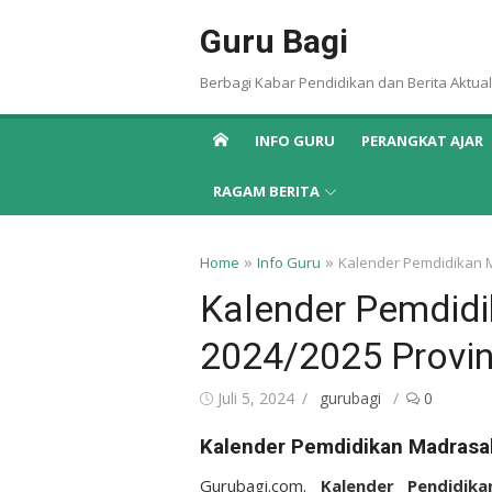
Skip
Guru Bagi
to
content
Berbagi Kabar Pendidikan dan Berita Aktual
INFO GURU
PERANGKAT AJAR
RAGAM BERITA
»
»
Home
Info Guru
Kalender Pemdidikan 
Kalender Pemdid
2024/2025 Provin
Posted
Author
Juli 5, 2024
gurubagi
0
on
Kalender Pemdidikan Madrasa
Gurubagi.com.
Kalender Pendidik