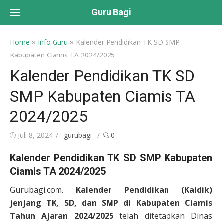
Skip
Guru Bagi
to
content
»
»
Home
Info Guru
Kalender Pendidikan TK SD SMP
Kabupaten Ciamis TA 2024/2025
Kalender Pendidikan TK SD
SMP Kabupaten Ciamis TA
2024/2025
Posted
Author
Juli 8, 2024
gurubagi
0
on
Kalender Pendidikan TK SD SMP Kabupaten
Ciamis TA 2024/2025
Gurubagi.com.
Kalender Pendidikan (Kaldik)
jenjang TK, SD, dan SMP di Kabupaten Ciamis
Tahun Ajaran 2024/2025
telah ditetapkan Dinas