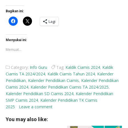
Bagikan ini:
Klik
Klik
Lagi
untuk
untuk
membagikan
berbagi
di
di
Facebook(Membuka
X(Membuka
di
di
Menyukai ini:
jendela
jendela
yang
yang
Memuat...
baru)
baru)
Category:
Info Guru
Tag:
Kaldik Ciamis 2024
,
Kaldik
Ciamis TA 2024/2024
,
Kaldik Ciamis Tahun 2024
,
Kalender
Pendidikan
,
Kalender Pendidikan Ciamis
,
Kalender Pendidikan
Ciamis 2024
,
Kalender Pendidikan Ciamis TA 2024/2025
,
Kalender Pendidikan SD Ciamis 2024
,
Kalender Pendidikan
SMP Ciamis 2024
,
Kalender Pendidikan TK Ciamis
2025
Leave a comment
You may also like: