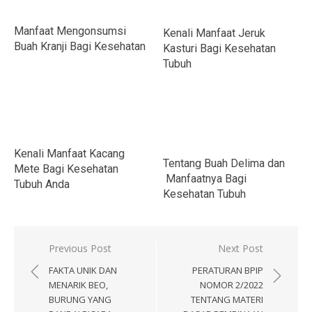
Manfaat Mengonsumsi
Kenali Manfaat Jeruk
Buah Kranji Bagi Kesehatan
Kasturi Bagi Kesehatan
Tubuh
Kenali Manfaat Kacang
Tentang Buah Delima dan
Mete Bagi Kesehatan
Manfaatnya Bagi
Tubuh Anda
Kesehatan Tubuh
Navigasi
Previous Post
Next Post
pos
FAKTA UNIK DAN
PERATURAN BPIP
MENARIK BEO,
NOMOR 2/2022
BURUNG YANG
TENTANG MATERI