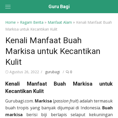
Skip
Guru Bagi
to
content
»
»
»
Home
Ragam Berita
Manfaat Alam
Kenali Manfaat Buah
Markisa untuk Kecantikan Kulit
Kenali Manfaat Buah
Markisa untuk Kecantikan
Kulit
Posted
Author
Agustus 26, 2022
gurubagi
0
on
Kenali Manfaat Buah Markisa untuk
Kecantikan Kulit
Gurubagi.com.
Markisa
(
passion fruit
) adalah termasuk
buah tropis yang banyak dijumpai di Indonesia.
Buah
markisa
berisi biji berlapis selaput kekuningan