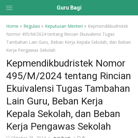
Skip
Guru Bagi
to
content
»
»
»
Home
Regulasi
Keputusan Menteri
Kepmendikbudristek
Nomor 495/M/2024 tentang Rincian Ekuivalensi Tugas
Tambahan Lain Guru, Beban Kerja Kepala Sekolah, dan Beban
Kerja Pengawas Sekolah
Kepmendikbudristek Nomor
495/M/2024 tentang Rincian
Ekuivalensi Tugas Tambahan
Lain Guru, Beban Kerja
Kepala Sekolah, dan Beban
Kerja Pengawas Sekolah
Posted
Author
Oktober 25, 2024
gurubagi
0