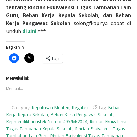
tentang Rincian Ekuivalensi Tugas Tambahan Lain
Guru, Beban Kerja Kepala Sekolah, dan Beban
Kerja Pengawas Sekolah
selengfkapnya dapat di
unduh
di sini
.***
Bagikan ini:
Klik
Klik
Lagi
untuk
untuk
membagikan
berbagi
di
di
Facebook(Membuka
X(Membuka
di
di
Menyukai ini:
jendela
jendela
yang
yang
Memuat...
baru)
baru)
Category:
Keputusan Menteri
,
Regulasi
Tag:
Beban
Kerja Kepala Sekolah
,
Beban Kerja Pengawas Sekolah
,
Kepmendikbudristek Nomor 495/M/2024
,
Rincian Ekuivalensi
Tugas Tambahan Kepala Sekolah
,
Rincian Ekuivalensi Tugas
Tambahan Lain Guru
,
Rincian Ekuivalensi Tugas Tambahan