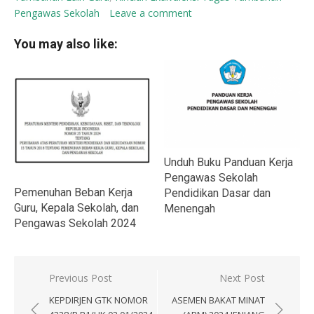
Pengawas Sekolah
Leave a comment
You may also like:
Unduh Buku Panduan Kerja
Pengawas Sekolah
Pemenuhan Beban Kerja
Pendidikan Dasar dan
Guru, Kepala Sekolah, dan
Menengah
Pengawas Sekolah 2024
Navigasi
Previous Post
Next Post
pos
KEPDIRJEN GTK NOMOR
ASEMEN BAKAT MINAT