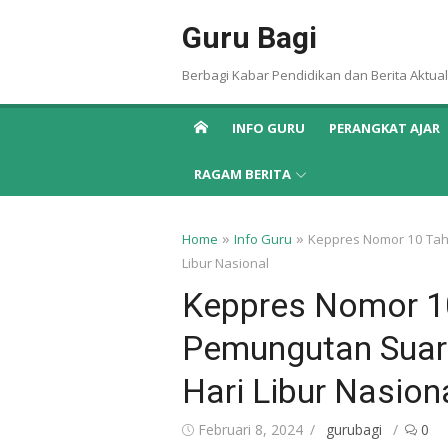
Skip
Guru Bagi
to
content
Berbagi Kabar Pendidikan dan Berita Aktual
INFO GURU
PERANGKAT AJAR
RAGAM BERITA
»
»
Home
Info Guru
Keppres Nomor 10 Tahu
Libur Nasional
Keppres Nomor 10
Pemungutan Suar
Hari Libur Nasion
Posted
Author
Februari 8, 2024
gurubagi
0