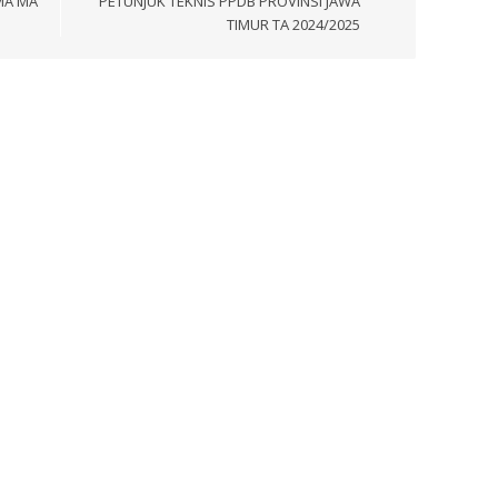
MA MA
PETUNJUK TEKNIS PPDB PROVINSI JAWA
TIMUR TA 2024/2025