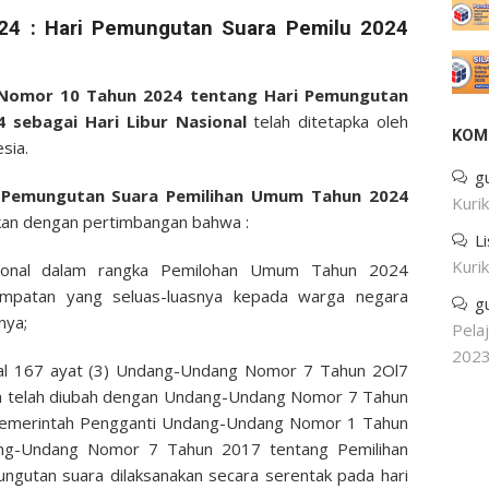
4 : Hari Pemungutan Suara Pemilu 2024
Nomor 10 Tahun 2024 tentang Hari Pemungutan
 sebagai Hari Libur Nasional
telah ditetapka oleh
KOM
sia.
g
i Pemungutan Suara Pemilihan Umum Tahun 2024
Kuri
kan dengan pertimbangan bahwa :
L
Kuri
sional dalam rangka Pemilohan Umum Tahun 2024
empatan yang seluas-luasnya kepada warga negara
g
nya;
Pela
202
al 167 ayat (3) Undang-Undang Nomor 7 Tahun 2Ol7
 telah diubah dengan Undang-Undang Nomor 7 Tahun
Pemerintah Pengganti Undang-Undang Nomor 1 Tahun
ng-Undang Nomor 7 Tahun 2017 tentang Pemilihan
utan suara dilaksanakan secara serentak pada hari