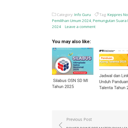
Category:
Info Guru
Tag:
Keppres No
Pemilihan Umum 2024
,
Pemungutan Suara 
2024
Leave a comment
You may also like:
Jadwal dan Lin
Silabus OSN SD MI
Unduh Panduan
Tahun 2025
Talenta Tahun 
Navigasi
Previous Post