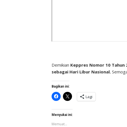
Demikian
Keppres Nomor 10 Tahun 2
sebagai Hari Libur Nasional.
Semoga
Bagikan ini:
Klik
Klik
Lagi
untuk
untuk
membagikan
berbagi
di
di
Facebook(Membuka
X(Membuka
di
di
Menyukai ini:
jendela
jendela
yang
yang
Memuat...
baru)
baru)