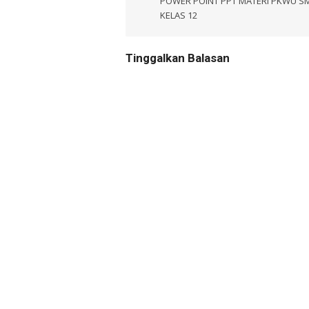
pos
POWER POINT PPT MATERI PKWU S
KELAS 12
Tinggalkan Balasan