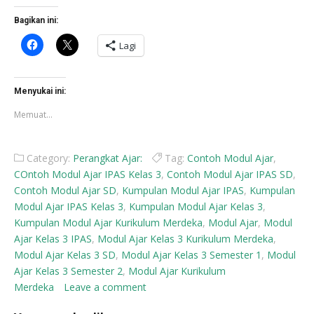
Bagikan ini:
Klik
Klik
Lagi
untuk
untuk
membagikan
berbagi
di
di
Facebook(Membuka
X(Membuka
di
di
Menyukai ini:
jendela
jendela
yang
yang
Memuat...
baru)
baru)
Category:
Perangkat Ajar:
Tag:
Contoh Modul Ajar
,
COntoh Modul Ajar IPAS Kelas 3
,
Contoh Modul Ajar IPAS SD
,
Contoh Modul Ajar SD
,
Kumpulan Modul Ajar IPAS
,
Kumpulan
Modul Ajar IPAS Kelas 3
,
Kumpulan Modul Ajar Kelas 3
,
Kumpulan Modul Ajar Kurikulum Merdeka
,
Modul Ajar
,
Modul
Ajar Kelas 3 IPAS
,
Modul Ajar Kelas 3 Kurikulum Merdeka
,
Modul Ajar Kelas 3 SD
,
Modul Ajar Kelas 3 Semester 1
,
Modul
Ajar Kelas 3 Semester 2
,
Modul Ajar Kurikulum
Merdeka
Leave a comment