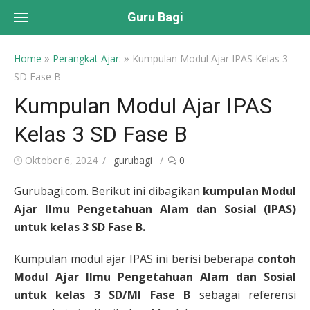
Skip
Guru Bagi
to
content
»
»
Home
Perangkat Ajar:
Kumpulan Modul Ajar IPAS Kelas 3
SD Fase B
Kumpulan Modul Ajar IPAS
Kelas 3 SD Fase B
Posted
Author
Oktober 6, 2024
gurubagi
0
on
Gurubagi.com. Berikut ini dibagikan
kumpulan Modul
Ajar Ilmu Pengetahuan Alam dan Sosial (IPAS)
untuk kelas 3 SD Fase B.
Kumpulan modul ajar IPAS ini berisi beberapa
contoh
Modul Ajar Ilmu Pengetahuan Alam dan Sosial
untuk kelas 3 SD/MI Fase B
sebagai referensi