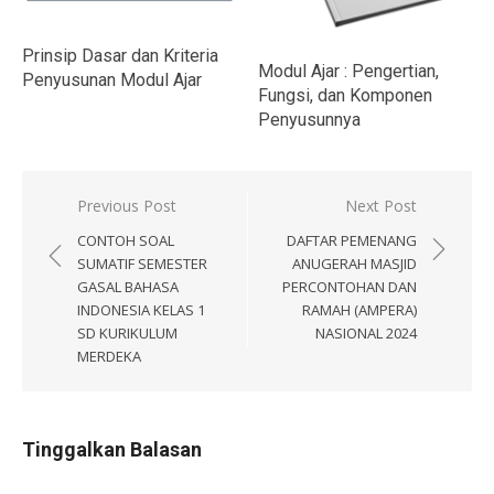
Prinsip Dasar dan Kriteria
Modul Ajar : Pengertian,
Penyusunan Modul Ajar
Fungsi, dan Komponen
Penyusunnya
Navigasi
Previous Post
Next Post
pos
CONTOH SOAL
DAFTAR PEMENANG
SUMATIF SEMESTER
ANUGERAH MASJID
GASAL BAHASA
PERCONTOHAN DAN
INDONESIA KELAS 1
RAMAH (AMPERA)
SD KURIKULUM
NASIONAL 2024
MERDEKA
Tinggalkan Balasan