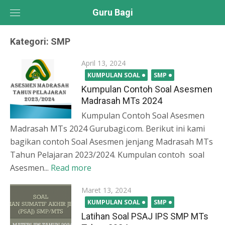
Skip
Guru Bagi
to
content
Kategori:
SMP
Posted
April 13, 2024
on
KUMPULAN SOAL
SMP
Kumpulan Contoh Soal Asesmen
Madrasah MTs 2024
Kumpulan Contoh Soal Asesmen
Madrasah MTs 2024 Gurubagi.com. Berikut ini kami
bagikan contoh Soal Asesmen jenjang Madrasah MTs
Tahun Pelajaran 2023/2024. Kumpulan contoh soal
Asesmen...
Read more
Posted
Maret 13, 2024
on
KUMPULAN SOAL
SMP
Latihan Soal PSAJ IPS SMP MTs