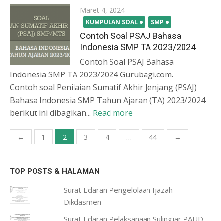
Posted
Maret 4, 2024
on
KUMPULAN SOAL
SMP
Contoh Soal PSAJ Bahasa
Indonesia SMP TA 2023/2024
Contoh Soal PSAJ Bahasa
Indonesia SMP TA 2023/2024 Gurubagi.com.
Contoh soal Penilaian Sumatif Akhir Jenjang (PSAJ)
Bahasa Indonesia SMP Tahun Ajaran (TA) 2023/2024
berikut ini dibagikan...
Read more
Paginasi
←
1
2
3
4
…
44
→
pos
TOP POSTS & HALAMAN
Surat Edaran Pengelolaan Ijazah
Dikdasmen
Surat Edaran Pelaksanaan Sulingjar PAUD