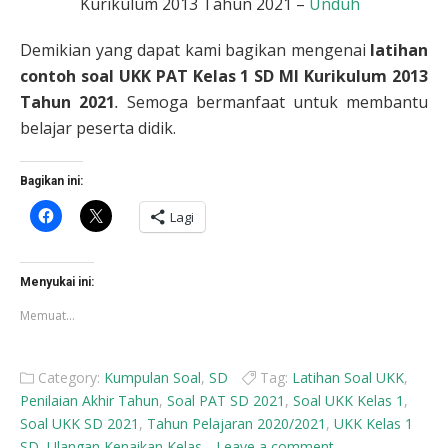
Kurikulum 2013 Tahun 2021 –
Unduh
Demikian yang dapat kami bagikan mengenai
latihan
contoh
soal UKK PAT
Kelas 1 SD MI
Kurikulum 2013
Tahun 2021
.
Semoga bermanfaat untuk membantu
belajar peserta didik.
Bagikan ini:
Klik
Klik
Lagi
untuk
untuk
membagikan
berbagi
di
di
Facebook(Membuka
X(Membuka
di
di
Menyukai ini:
jendela
jendela
yang
yang
Memuat...
baru)
baru)
Category:
Kumpulan Soal
,
SD
Tag:
Latihan Soal UKK
,
Penilaian Akhir Tahun
,
Soal PAT SD 2021
,
Soal UKK Kelas 1
,
Soal UKK SD 2021
,
Tahun Pelajaran 2020/2021
,
UKK Kelas 1
SD
,
Ulangan Kenaikan Kelas
Leave a comment