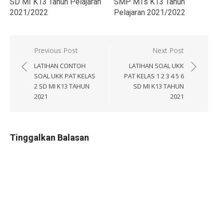
SD MI K13 Tahun Pelajaran
SMP MTs K13 Tahun
2021/2022
Pelajaran 2021/2022
Navigasi
Previous Post
Next Post
pos
LATIHAN CONTOH
LATIHAN SOAL UKK
SOAL UKK PAT KELAS
PAT KELAS 1 2 3 4 5 6
2 SD MI K13 TAHUN
SD MI K13 TAHUN
2021
2021
Tinggalkan Balasan