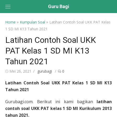
Skip
Guru Bagi
to
content
»
»
Home
Kumpulan Soal
Latihan Contoh Soal UKK PAT Kelas
1 SD MI K13 Tahun 2021
Latihan Contoh Soal UKK
PAT Kelas 1 SD MI K13
Tahun 2021
Posted
Author
Mei 26, 2021
gurubagi
0
on
Latihan Contoh Soal UKK PAT Kelas 1 SD MI K13
Tahun 2021
Gurubagi.com. Berikut ini kami bagikan
latihan
contoh soal UKK PAT
kelas 1
SD MI Kurikulum 2013
tahun 2021.