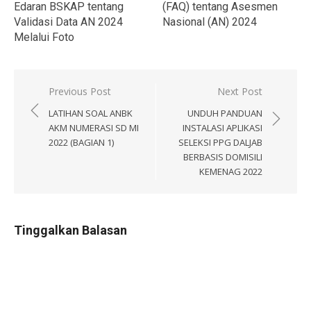
(FAQ) tentang Asesmen
Edaran BSKAP tentang
Nasional (AN) 2024
Validasi Data AN 2024
Melalui Foto
Navigasi
Previous Post
Next Post
pos
LATIHAN SOAL ANBK
UNDUH PANDUAN
AKM NUMERASI SD MI
INSTALASI APLIKASI
2022 (BAGIAN 1)
SELEKSI PPG DALJAB
BERBASIS DOMISILI
KEMENAG 2022
Tinggalkan Balasan