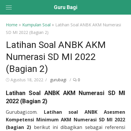
Skip
Guru Bagi
to
content
»
»
Home
Kumpulan Soal
Latihan Soal ANBK AKM Numerasi
SD MI 2022 (Bagian 2)
Latihan Soal ANBK AKM
Numerasi SD MI 2022
(Bagian 2)
Posted
Author
Agustus 18, 2022
gurubagi
0
on
Latihan Soal ANBK AKM Numerasi SD MI
2022 (Bagian 2)
Gurubagi.com.
Latihan soal ANBK Asesmen
Kompetensi Minimum AKM Numerasi SD MI 2022
(bagian 2)
berikut ini dibagikan sebagai referensi