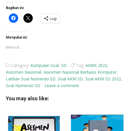
Bagikan ini:
Klik
Klik
Lagi
untuk
untuk
membagikan
berbagi
di
di
Facebook(Membuka
X(Membuka
di
di
Menyukai ini:
jendela
jendela
yang
yang
Memuat...
baru)
baru)
Category:
Kumpulan Soal
,
SD
Tag:
ANBK 2022
,
Asesmen Nasional
,
Asesmen Nasional Berbasis Komputer
,
Latihan Soal Numerasi SD
,
Soal AKM SD
,
Soal AKM SD 2022
,
Soal Numerasi SD
Leave a comment
You may also like: